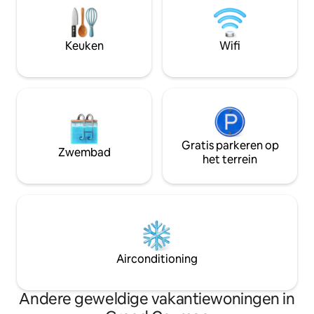
duiken van wereldk
en rust. Een perfecte ruimte voor
Kaaimaanse zonso
koppels, soloreizigers of kleine gezinnen
voor koppels of kl
die op zoek zijn naar een rustig uitje met
Keuken
Wifi
zoek zijn naar stijl
het beste van Cayman Kai voor de deur.
Gratis parkeren op
Zwembad
het terrein
Airconditioning
Andere geweldige vakantiewoningen in