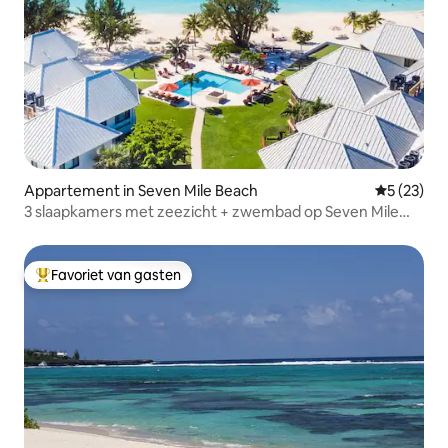
Appartement in Seven Mile Beach
Gemiddelde
5 (23)
3 slaapkamers met zeezicht + zwembad op Seven Mile
Beach
Favoriet van gasten
Topfavoriet van gasten