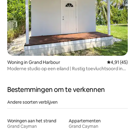
Woning in Grand Harbour
Gemiddelde b
4,91 (45)
Moderne studio op een eiland | Rustig toevluchtsoord in
de tuin
Bestemmingen om te verkennen
Andere soorten verblijven
Woningen aan het strand
Appartementen
Grand Cayman
Grand Cayman