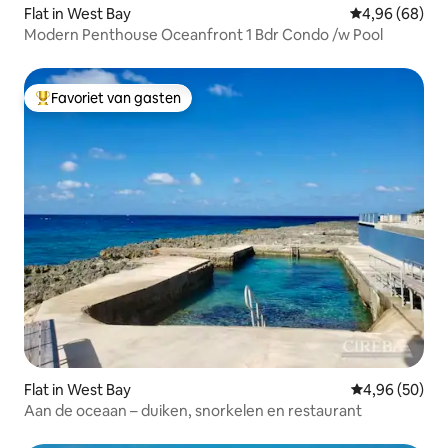
Flat in West Bay
Gemiddelde be
4,96 (68)
Modern Penthouse Oceanfront 1 Bdr Condo /w Pool
Favoriet van gasten
Topfavoriet van gasten
Flat in West Bay
Gemiddelde be
4,96 (50)
Aan de oceaan – duiken, snorkelen en restaurant