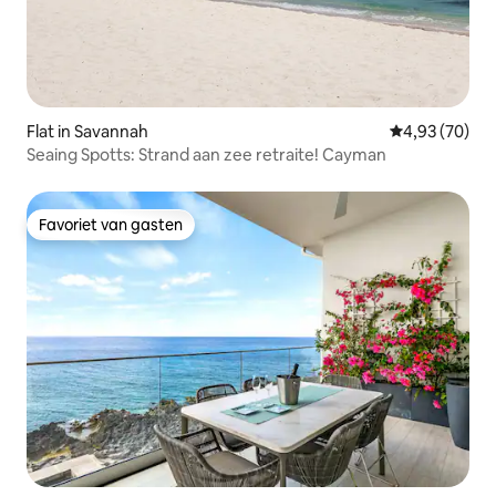
Flat in Savannah
Gemiddelde be
4,93 (70)
Seaing Spotts: Strand aan zee retraite! Cayman
Favoriet van gasten
Favoriet van gasten