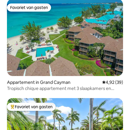
Favoriet van gasten
Favoriet van gasten
Appartement in Grand Cayman
Gemiddelde be
4,92 (39)
Tropisch chique appartement met 3 slaapkamers en
uitzicht op de tuin met zwembad en strand
Favoriet van gasten
Topfavoriet van gasten