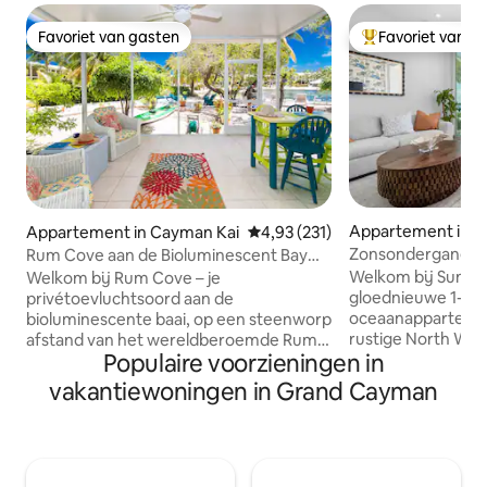
Favoriet van gasten
Favoriet van g
Favoriet van gasten
Topfavoriet van 
Appartement in W
Appartement in Cayman Kai
Gemiddelde beoordeling van 4,9
4,93 (231)
Zonsondergang aa
Rum Cove aan de Bioluminescent Bay
met BBQ + zwemba
met uitzicht op de oceaan
Welkom bij Sunset
Welkom bij Rum Cove – je
spa
gloednieuwe 1-sla
privétoevluchtsoord aan de
oceaanappartemen
bioluminescente baai, op een steenworp
rustige North Wes
afstand van het wereldberoemde Rum
Populaire voorzieningen in
grote retraite op
Point. Deze lichte en luchtige retraite
kamerhoge ramen,
met één slaapkamer maakt deel uit van
vakantiewoningen in Grand Cayman
Weber-grill en het
een charmante triplex en biedt een
zonsondergang van
prachtig 360° uitzicht. Of je nu ontspant
bij het grote zwem
op het terras, kajakt onder de sterren of
in de volledig uitg
koffie drinkt bij zonsopgang, Rum Cove
wandel in 2 minut
omringt je met natuurlijke schoonheid