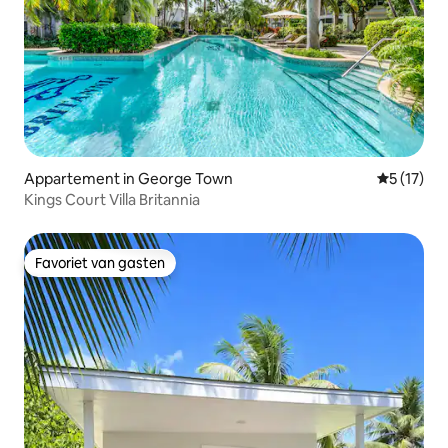
Appartement in George Town
Gemiddeld
5 (17)
Kings Court Villa Britannia
Favoriet van gasten
Favoriet van gasten