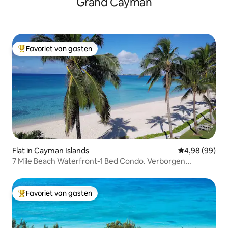
Grand Cayman
Favoriet van gasten
Topfavoriet van gasten
Flat in Cayman Islands
Gemiddelde be
4,98 (99)
7 Mile Beach Waterfront-1 Bed Condo. Verborgen
juweeltje!
Favoriet van gasten
Topfavoriet van gasten