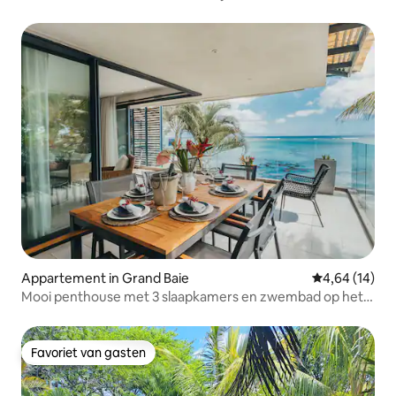
Appartement in Grand Baie
Gemiddelde be
4,64 (14)
Mooi penthouse met 3 slaapkamers en zwembad op het
dak
Favoriet van gasten
Favoriet van gasten