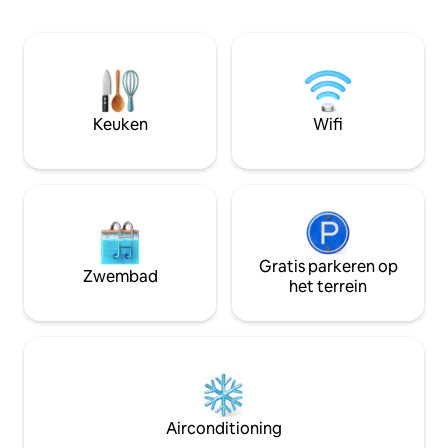
kristalheldere wat
De toplocatie van d
supermarkten, res
winkels op slechts
waardoor het gema
lokale cultuur te v
Keuken
Wifi
geniet van de luxe 
zijn wat je nodig h
Gratis parkeren op
Zwembad
het terrein
Airconditioning