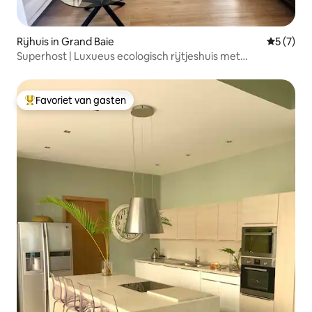
Rijhuis in Grand Baie
Gemiddeld
5 (7)
Superhost | Luxueus ecologisch rijtjeshuis met
2 slaapkamers | Strand op 8 minuten
Favoriet van gasten
Topfavoriet van gasten