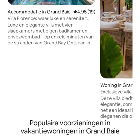
Accommodatie in Grand Baie
Gemiddelde beoordeling van 4,
4,95 (19)
Villa Florence: waar luxe en sereniteit
samenkomen
Luxe en elegante villa met vier
slaapkamers met eigen badkamer en
privézwembad – op enkele minuten van
de stranden van Grand Bay Ontspan in
deze unieke stijlvolle villa met vier
slaapkamers, gelegen op slechts enkele
minuten van de meest
adembenemende stranden van het
eiland en het bruisende kustleven Of je
nu op zoek bent naar ontspanning,
avontuur of een beetje van beide, deze
Woning in Grand B
villa biedt de perfecte uitvalsbasis voor je
Exclusieve villa - 
ontsnapping naar Mauritius. Word
het strand
Deze villa biedt e
wakker met een zonnige hemel, breng
elegantie, comfor
je dagen door bij het zwembad of op
het een ideaal toe
wereldberoemde stranden. Ervaar een
diegenen die op z
stukje paradijs in Villa Florence.
Populaire voorzieningen in
ontspanning als a
slechts 7 minuten
vakantiewoningen in Grand Baie
beroemde Pereyb
gasten gemakkelij