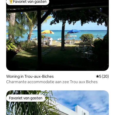
Favoriet van gasten
Topfavoriet van gasten
Woning in Trou-aux-Biches
Gemiddelde
5 (20)
Charmante accommodatie aan zee Trou aux Biches
Favoriet van gasten
Favoriet van gasten