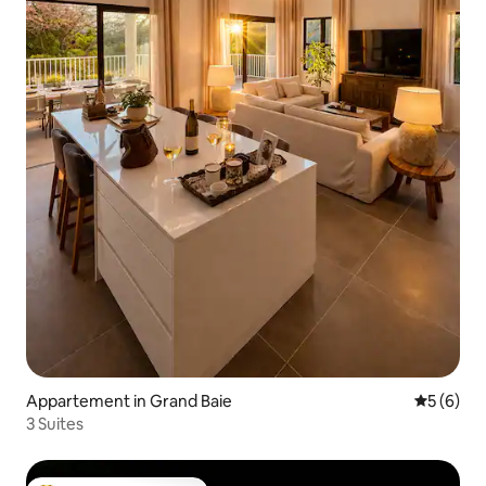
Appartement in Grand Baie
Gemiddeld
5 (6)
3 Suites