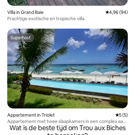
Villa in Grand Baie
Gemiddelde be
4,96 (94)
Prachtige exotische en tropische villa
Superhost
Superhost
Appartement in Triolet
Gemiddeld
5 (5)
Appartement met twee slaapkamers in een complex aan
Wat is de beste tijd om Trou aux Biches
het strand