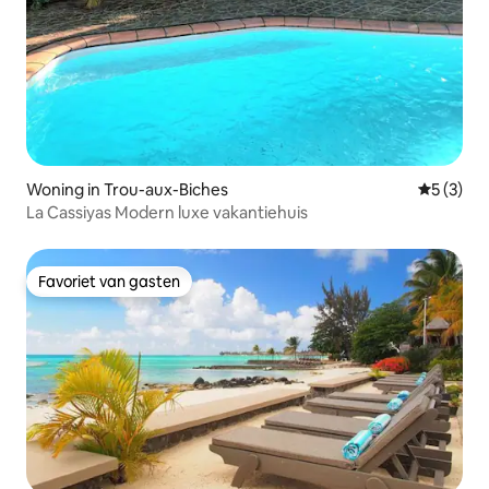
Woning in Trou-aux-Biches
Gemiddeld
5 (3)
La Cassiyas Modern luxe vakantiehuis
Favoriet van gasten
Favoriet van gasten