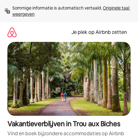
Ga
Sommige informatie is automatisch vertaald. 
Originele taal 
direct
weergeven
naar
inhoud
Je plek op Airbnb zetten
Vakantieverblijven in Trou aux Biches
Vind en boek bijzondere accommodaties op Airbnb