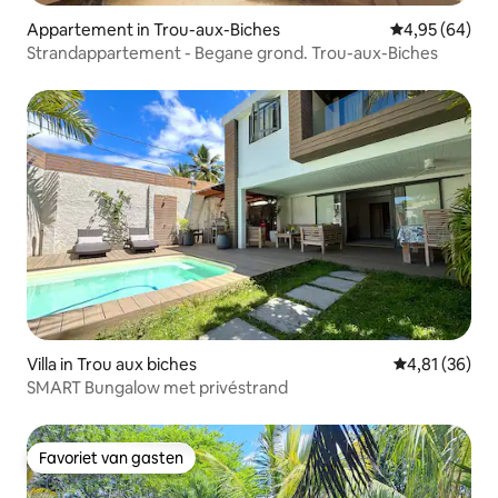
Appartement in Trou-aux-Biches
Gemiddelde be
4,95 (64)
Strandappartement - Begane grond. Trou-aux-Biches
Villa in Trou aux biches
Gemiddelde be
4,81 (36)
SMART Bungalow met privéstrand
Favoriet van gasten
Favoriet van gasten