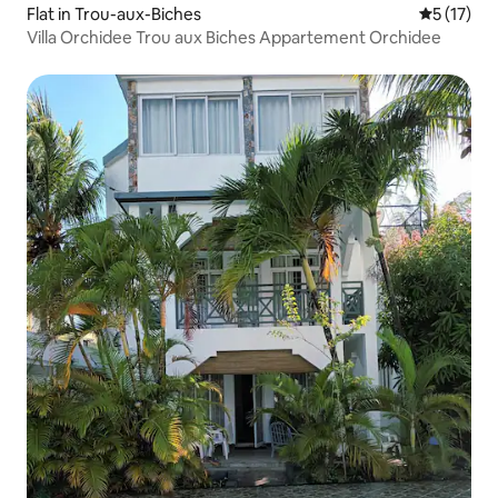
Flat in Trou-aux-Biches
Gemiddeld
5 (17)
Villa Orchidee Trou aux Biches Appartement Orchidee