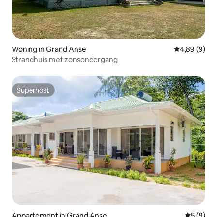
Woning in Grand Anse
Gemiddelde b
4,89 (9)
Strandhuis met zonsondergang
Superhost
Superhost
Appartement in Grand Anse
Gemiddeld
5 (9)