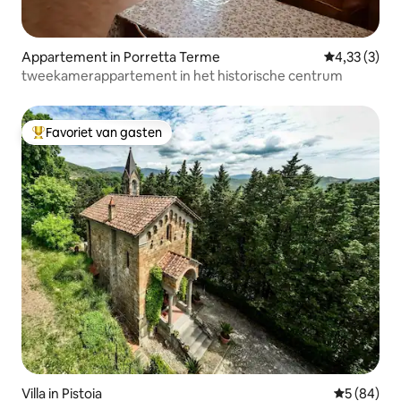
Appartement in Porretta Terme
Gemiddelde b
4,33 (3)
tweekamerappartement in het historische centrum
Favoriet van gasten
Topfavoriet van gasten
Villa in Pistoia
Gemiddelde
5 (84)