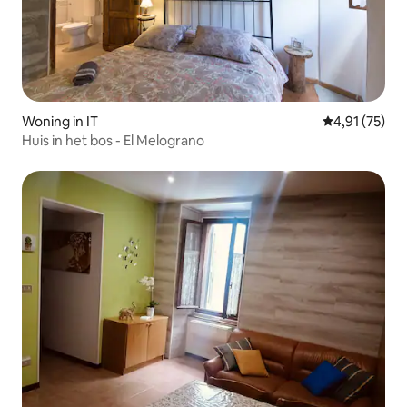
Woning in IT
Gemiddelde be
4,91 (75)
Huis in het bos - El Melograno