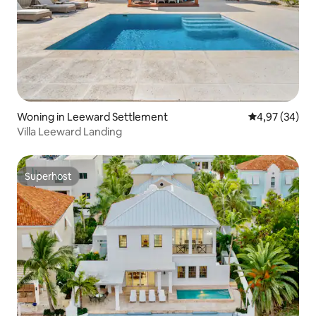
Woning in Leeward Settlement
Gemiddelde be
4,97 (34)
Villa Leeward Landing
Superhost
Superhost