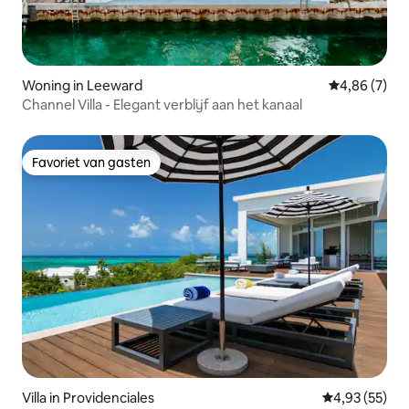
Woning in Leeward
Gemiddelde b
4,86 (7)
Channel Villa - Elegant verblijf aan het kanaal
Favoriet van gasten
Favoriet van gasten
Villa in Providenciales
Gemiddelde be
4,93 (55)