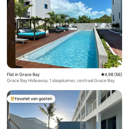
Flat in Grace Bay
Gemiddelde be
4,98 (56)
Grace Bay Hideaway. 1 slaapkamer, centraal Grace Bay.
Favoriet van gasten
Topfavoriet van gasten