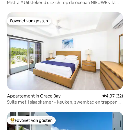
Mistral * Uitstekend uitzicht op de oceaan NIEUWE villa
met 3 slaapkamers
Favoriet van gasten
Favoriet van gasten
Appartement in Grace Bay
Gemiddelde be
4,97 (32)
Suite met 1 slaapkamer – keuken, zwembad en trappen
naar Grace Bay
Favoriet van gasten
Topfavoriet van gasten