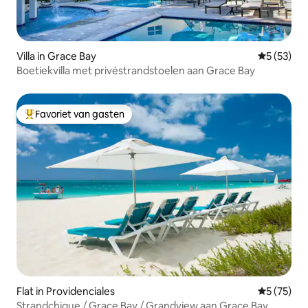
Villa in Grace Bay
Gemiddelde
5 (53)
Boetiekvilla met privéstrandstoelen aan Grace Bay
Favoriet van gasten
Topfavoriet van gasten
Flat in Providenciales
Gemiddelde
5 (75)
Strandchique / Grace Bay / Grandview aan Grace Bay