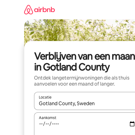
Ga
direct
naar
inhoud
Verblijven van een maa
in Gotland County
Ontdek langetermijnwoningen die als thuis
aanvoelen voor een maand of langer.
Locatie
Wanneer er resultaten beschikbaar zijn, maak je 
Aankomst