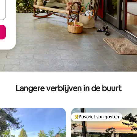
Langere verblijven in de buurt
st
Favoriet van gasten
st
Topfavoriet van gasten