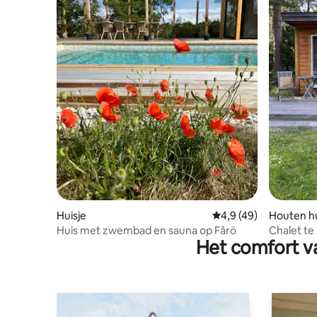
Huisje
Gemiddelde beoordeli
4,9 (49)
Houten hu
Huis met zwembad en sauna op Fårö
Chalet te 
Het comfort va
en dicht b