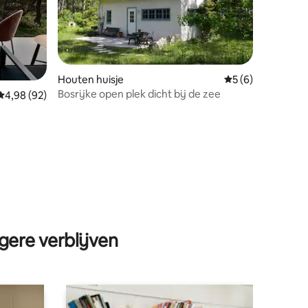
Houten huisje
Gemiddelde beoord
5 (6)
Bosrijke open plek dicht bij de zee
Gemiddelde beoordeling van 4,98 op 5, 92 recensies
4,98 (92)
ecensies
gere verblijven