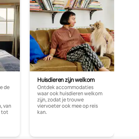
Huisdieren zijn welkom
e de
Ontdek accommodaties
waar ook huisdieren welkom
zijn, zodat je trouwe
, van
viervoeter ook mee op reis
 tot
kan.