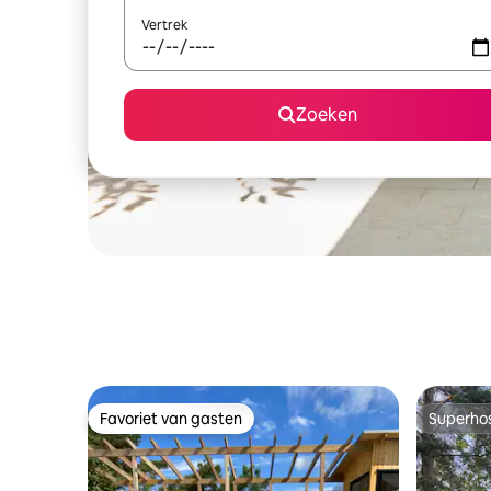
Vertrek
Zoeken
Favoriet van gasten
Superho
Favoriet van gasten
Superho