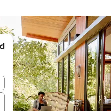
nd
een keuze met je de pijltjestoetsen omhoog en omlaag, óf door te tikk