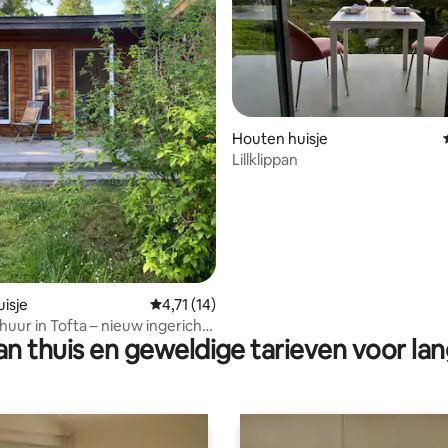
Houten huisje
Lillklippan
ng van 4,9 op 5, 49 recensies
isje
Gemiddelde beoordeling van 4,71 op 5, 14 r
4,71 (14)
huur in Tofta – nieuw ingericht
n thuis en geweldige tarieven voor lan
ij het strand