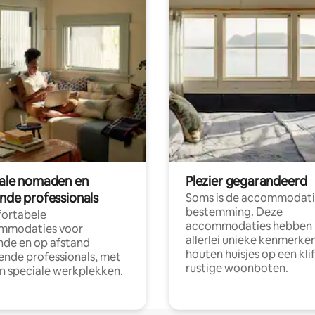
tale nomaden en
Plezier gegarandeerd
ende professionals
Soms is de accommodati
bestemming. Deze
ortabele
accommodaties hebben
mmodaties voor
allerlei unieke kenmerken
nde en op afstand
houten huisjes op een klif
nde professionals, met
rustige woonboten.
en speciale werkplekken.