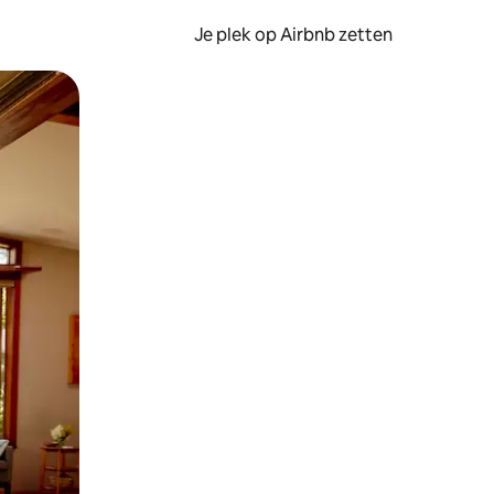
Je plek op Airbnb zetten
en of swipen.