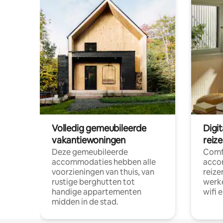
Volledig gemeubileerde
Digi
vakantiewoningen
reiz
Deze gemeubileerde
Comf
accommodaties hebben alle
acco
voorzieningen van thuis, van
reize
rustige berghutten tot
werke
handige appartementen
wifi 
midden in de stad.