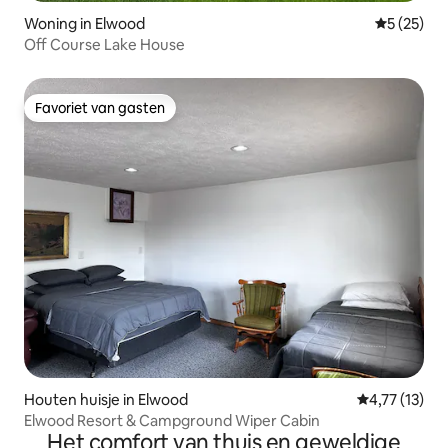
Woning in Elwood
Gemiddelde
5 (25)
Off Course Lake House
Favoriet van gasten
Favoriet van gasten
Houten huisje in Elwood
Gemiddelde b
4,77 (13)
Elwood Resort & Campground Wiper Cabin
Het comfort van thuis en geweldige