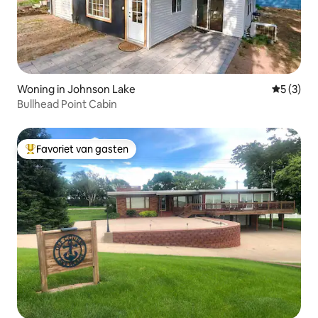
Woning in Johnson Lake
Gemiddeld
5 (3)
Bullhead Point Cabin
Favoriet van gasten
Topfavoriet van gasten