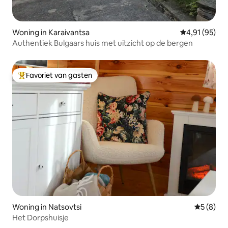
Woning in Karaivantsa
Gemiddelde be
4,91 (95)
Authentiek Bulgaars huis met uitzicht op de bergen
Favoriet van gasten
Topfavoriet van gasten
Woning in Natsovtsi
Gemiddeld
5 (8)
Het Dorpshuisje