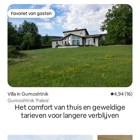
Favoriet van gasten
Favoriet van gasten
Villa in Gumoshtnik
Gemiddelde be
4,94 (16)
Gumoshtnik 'Paleis'
Het comfort van thuis en geweldige
tarieven voor langere verblijven