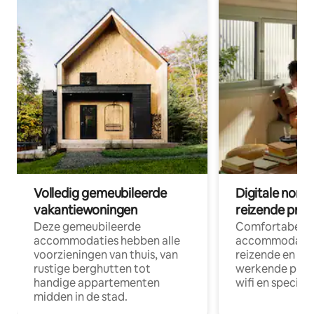
Volledig gemeubileerde
Digitale nom
vakantiewoningen
reizende prof
Deze gemeubileerde
Comfortabele
accommodaties hebben alle
accommodatie
voorzieningen van thuis, van
reizende en op
rustige berghutten tot
werkende profe
handige appartementen
wifi en special
midden in de stad.