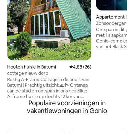
Appartement in G
Zonsondergang @G
op zee | Binnenz
Ontspan in dit ge
fitnessruimte
met 1 slaapkamer 
Gonio-complex, o
van het Black Sea 
Adembenemend uit
bergen vanaf je b
die comfort en el
Houten huisje in Batumi
Gemiddelde beoordeling van 4,
4,88 (26)
Als onderdeel van
cottege nieuw dorp
je genieten van v
Rustig A-Frame Cottage in de buurt van
wereldklasse: Zwem
Batumi | Prachtig uitzicht 🌊🏞️ Ontsnap
het overdekte zw
aan de stad en ontspan in ons gezellige
seizoensgebonde
A-frame huisje op slechts 12 km van
Blijf fit in de ult
Populaire voorzieningen in
Batumi, gelegen in het dorp Akhalsofeli
of ontspan in de s
in de buurt van Gonio-Sarpi Perfect voor
heerlijke maaltijd
vakantiewoningen in Gonio
gezinnen of kleine groepen — het huis is
restaurant en prof
geschikt voor maximaal vijf gasten.
receptiediensten.
Volledig uitgerust met alles wat je nodig
hebt: • Warme dekens, strijkijzer,