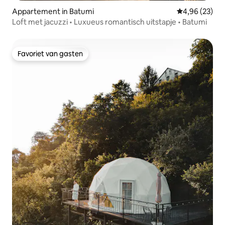
Appartement in Batumi
Gemiddelde be
4,96 (23)
Loft met jacuzzi • Luxueus romantisch uitstapje • Batumi
Favoriet van gasten
Favoriet van gasten