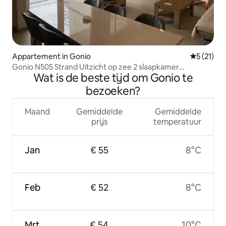
Appartement in Gonio
Gemiddeld
5 (21)
Gonio N505 Strand Uitzicht op zee 2 slaapkamer
Wat is de beste tijd om Gonio te
appartement
bezoeken?
Maand
Gemiddelde
Gemiddelde
prijs
temperatuur
Jan
€ 55
8°C
Feb
€ 52
8°C
Mrt
€ 54
10°C