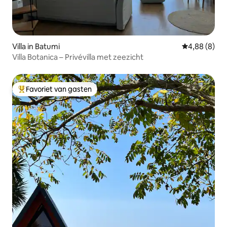
Villa in Batumi
Gemiddelde b
4,88 (8)
Villa Botanica – Privévilla met zeezicht
Favoriet van gasten
Topfavoriet van gasten