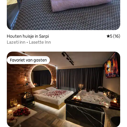
Houten huisje in Sarpi
Gemiddelde
5 (16)
Lazeti inn • Lasette Inn
Favoriet van gasten
Favoriet van gasten