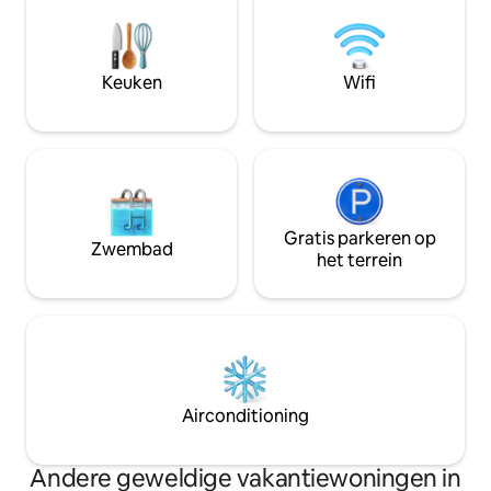
haardroger, keukengerei • Grote eigen
tuin met hangmatten, schommels en
een gezellig overdekt zitgedeelte om de
zonsondergang in de tuin te bekijken,
Keuken
Wifi
dit is je rustige hoek in de buurt van
Batumi 💫
Gratis parkeren op
Zwembad
het terrein
Airconditioning
Andere geweldige vakantiewoningen in