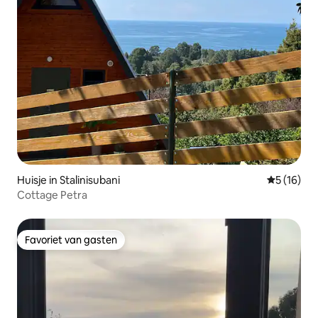
Huisje in Stalinisubani
Gemiddelde
5 (16)
Cottage Petra
Favoriet van gasten
Favoriet van gasten