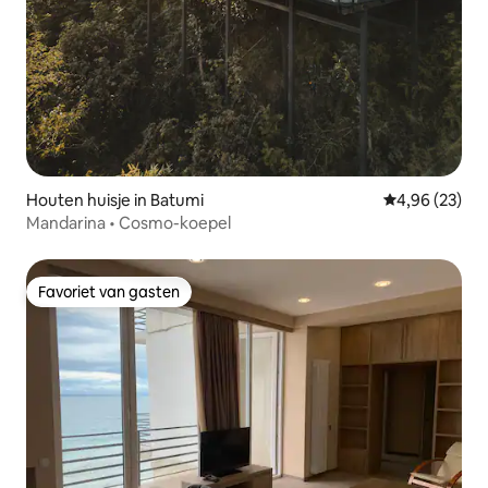
Houten huisje in Batumi
Gemiddelde be
4,96 (23)
Mandarina • Cosmo-koepel
Favoriet van gasten
Favoriet van gasten