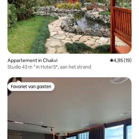
Appartement in Chakvi
Gemiddelde be
4,95 (19)
Studio 43 m ² in Hotel 5*, aan het strand
Favoriet van gasten
Favoriet van gasten