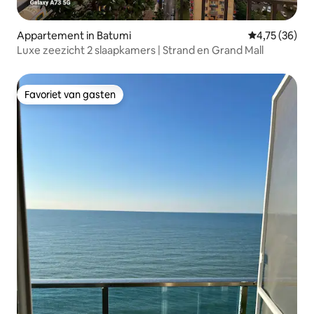
Appartement in Batumi
Gemiddelde be
4,75 (36)
Luxe zeezicht 2 slaapkamers | Strand en Grand Mall
Favoriet van gasten
Favoriet van gasten