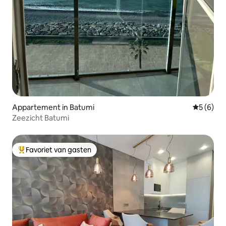
Appartement in Batumi
Gemiddeld
5 (6)
Zeezicht Batumi
Favoriet van gasten
Topfavoriet van gasten