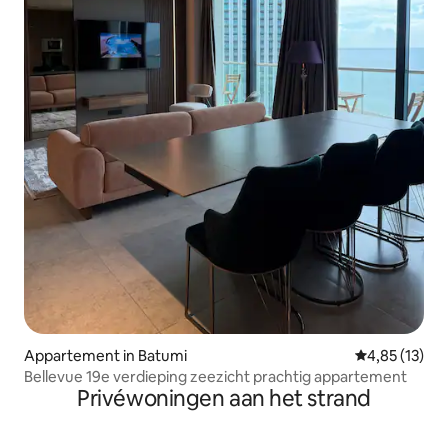
Appartement in Batumi
Gemiddelde be
4,85 (13)
Bellevue 19e verdieping zeezicht prachtig appartement
Privéwoningen aan het strand