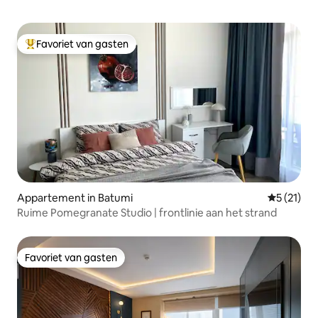
Favoriet van gasten
Topfavoriet van gasten
Appartement in Batumi
Gemiddeld
5 (21)
Ruime Pomegranate Studio | frontlinie aan het strand
Favoriet van gasten
Favoriet van gasten