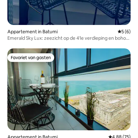
Appartement in Batumi
Gemiddeld
5 (6)
Emerald Sky Lux: zeezicht op de 41e verdieping en boho-
design
Favoriet van gasten
Favoriet van gasten
Appartement in Batumi
Gemiddelde be
4,88 (75)