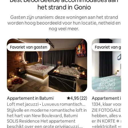
het strand in Gonio
Gasten zijn unaniem: deze woningen aan het strand
worden hoog beoordeeld voor hun locatie, netheid en
nog veel meer.
Favoriet van gasten
Favoriet van gas
Favoriet van gasten
Favoriet van gas
Appartement in Batumi
Gemiddelde beoordeling van 4,
4,95 (22)
Appartement in B
Loft met jacuzzi • Luxueus romantisch
1334, klaar voor l
uitstapje • Batumi
50Mbit, balkon met
Stijlvolle en moderne romantische loft in
ZIE FOTOGALERIJ -
het hart van New Boulevard, Batumi
hebben, alles wat 
SOLIS Residence Het appartement
er IN KORTE ✵ maandelijkse huur
beschikt over een grote privéjacuzzi,
+elektriciteit +s