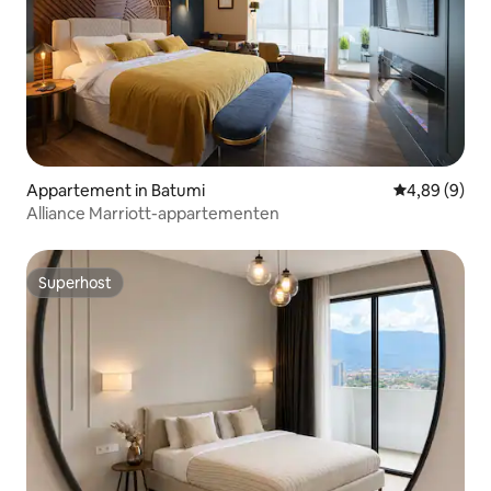
Appartement in Batumi
Gemiddelde b
4,89 (9)
Alliance Marriott-appartementen
Superhost
Superhost