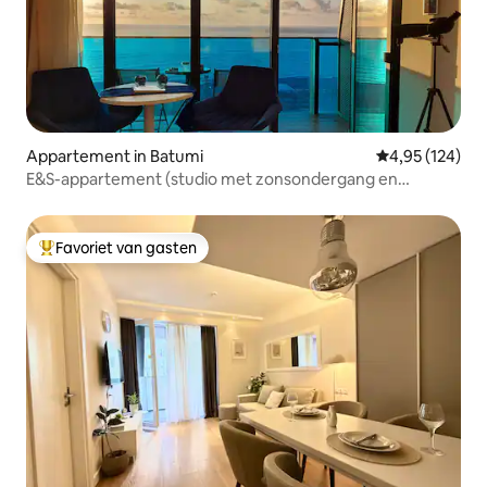
Appartement in Batumi
Gemiddelde beo
4,95 (124)
E&S-appartement (studio met zonsondergang en
zeezicht)
Favoriet van gasten
Topfavoriet van gasten