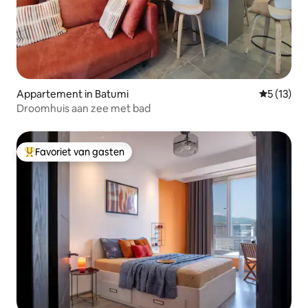
Appartement in Batumi
Gemiddeld
5 (13)
Droomhuis aan zee met bad
Favoriet van gasten
Topfavoriet van gasten