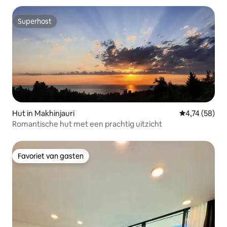
Superhost
Superhost
Hut in Makhinjauri
Gemiddelde be
4,74 (58)
Romantische hut met een prachtig uitzicht
Favoriet van gasten
Favoriet van gasten