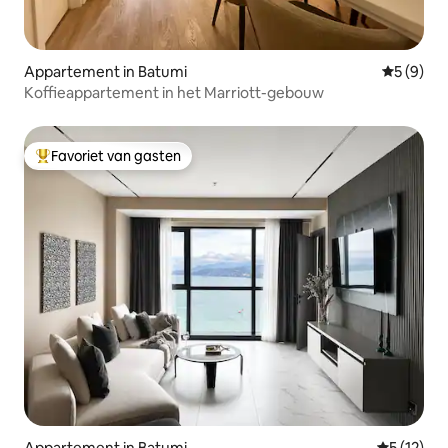
Appartement in Batumi
Gemiddeld
5 (9)
Koffieappartement in het Marriott-gebouw
Favoriet van gasten
Topfavoriet van gasten
Appartement in Batumi
Gemiddeld
5 (12)