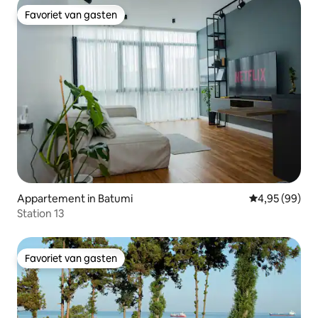
Favoriet van gasten
Favoriet van gasten
Appartement in Batumi
Gemiddelde be
4,95 (99)
Station 13
Favoriet van gasten
Favoriet van gasten