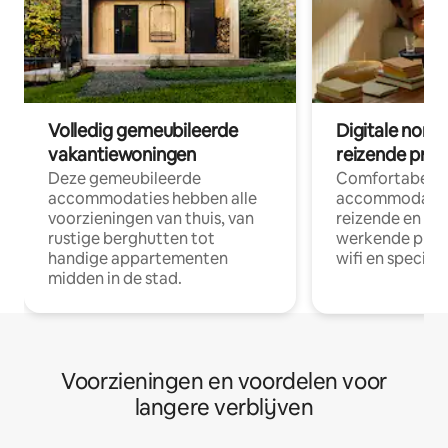
Volledig gemeubileerde
Digitale nom
vakantiewoningen
reizende prof
Deze gemeubileerde
Comfortabele
accommodaties hebben alle
accommodatie
voorzieningen van thuis, van
reizende en op
rustige berghutten tot
werkende profe
handige appartementen
wifi en special
midden in de stad.
Voorzieningen en voordelen voor
langere verblijven