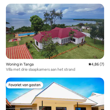
verblijf
Woning in Tanga
Gemiddelde b
4,86 (7)
Villa met drie slaapkamers aan het strand
Favoriet van gasten
Favoriet van gasten