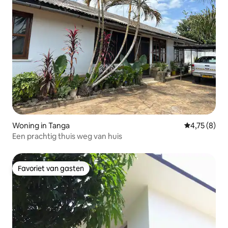
Woning in Tanga
Gemiddelde b
4,75 (8)
Een prachtig thuis weg van huis
Favoriet van gasten
Favoriet van gasten