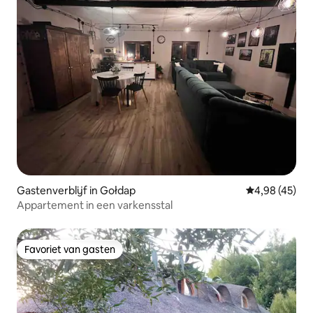
Gastenverblijf in Gołdap
Gemiddelde be
4,98 (45)
Appartement in een varkensstal
Favoriet van gasten
Favoriet van gasten