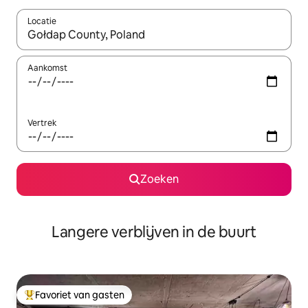
Locatie
Wanneer er resultaten beschikbaar zijn, maak je een keuze met 
Aankomst
Vertrek
Zoeken
Langere verblijven in de buurt
Favoriet van gasten
Topfavoriet van gasten