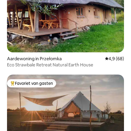
Aardewoning in Przełomka
Gemiddelde b
4,9 (68)
Eco Strawbale Retreat Natural Earth House
Favoriet van gasten
Topfavoriet van gasten