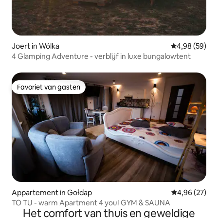
Joert in Wólka
Gemiddelde be
4,98 (59)
4 Glamping Adventure - verblijf in luxe bungalowtent
Favoriet van gasten
Favoriet van gasten
Appartement in Gołdap
Gemiddelde be
4,96 (27)
TO TU - warm Apartment 4 you! GYM & SAUNA
Het comfort van thuis en geweldige