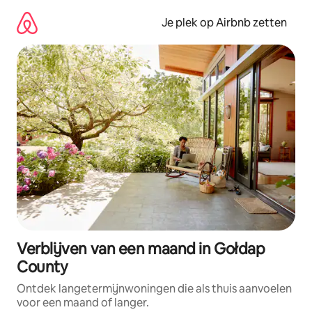
Ga
direct
Je plek op Airbnb zetten
naar
inhoud
Verblijven van een maand in Gołdap
County
Ontdek langetermijnwoningen die als thuis aanvoelen
voor een maand of langer.