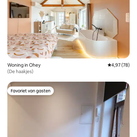
Woning in Ohey
Gemiddelde be
4,97 (78)
(De haakjes)
Favoriet van gasten
Favoriet van gasten