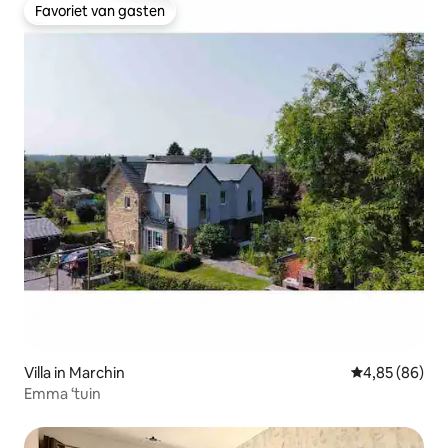
Favoriet van gasten
Favoriet van gasten
Villa in Marchin
Gemiddelde be
4,85 (86)
Emma ‘tuin