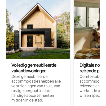
Volledig gemeubileerde
Digitale nom
vakantiewoningen
reizende prof
Deze gemeubileerde
Comfortabele
accommodaties hebben alle
accommodatie
voorzieningen van thuis, van
reizende en op
rustige berghutten tot
werkende profe
handige appartementen
wifi en special
midden in de stad.