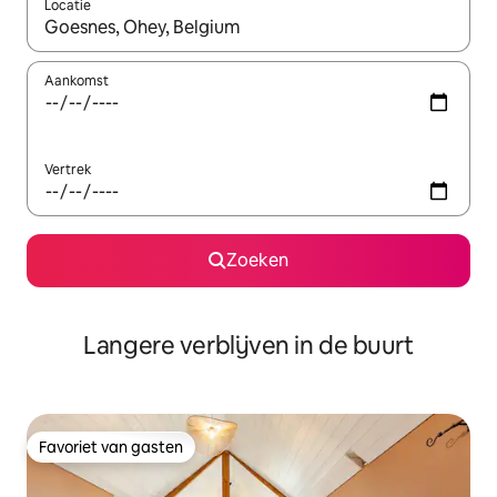
Locatie
Wanneer er resultaten beschikbaar zijn, maak je een keuze met 
Aankomst
Vertrek
Zoeken
Langere verblijven in de buurt
Favoriet van gasten
Favoriet van gasten