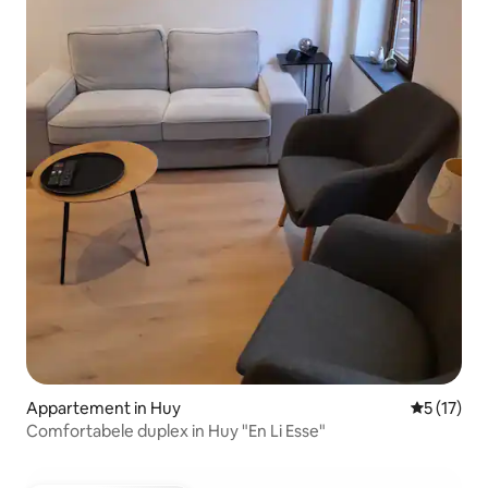
Appartement in Huy
Gemiddeld
5 (17)
Comfortabele duplex in Huy "En Li Esse"