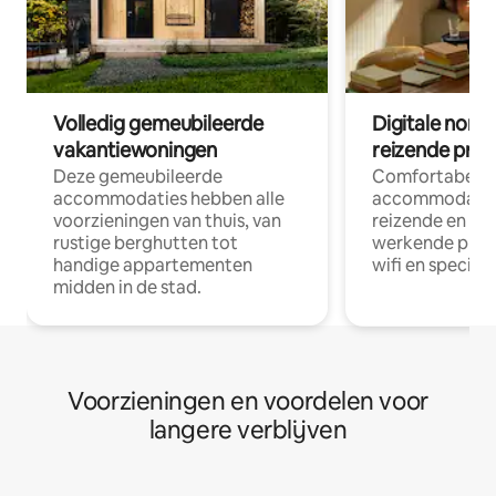
Volledig gemeubileerde
Digitale nom
vakantiewoningen
reizende prof
Deze gemeubileerde
Comfortabele
accommodaties hebben alle
accommodatie
voorzieningen van thuis, van
reizende en op
rustige berghutten tot
werkende profe
handige appartementen
wifi en special
midden in de stad.
Voorzieningen en voordelen voor
langere verblijven