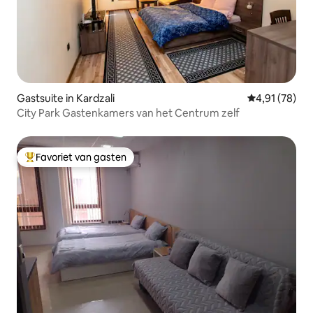
Gastsuite in Kardzali
Gemiddelde be
4,91 (78)
City Park Gastenkamers van het Centrum zelf
Favoriet van gasten
Topfavoriet van gasten