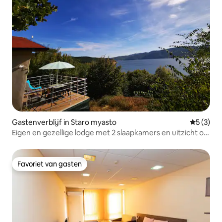
Gastenverblijf in Staro myasto
Gemiddeld
5 (3)
Eigen en gezellige lodge met 2 slaapkamers en uitzicht op
het meer!
Favoriet van gasten
Favoriet van gasten