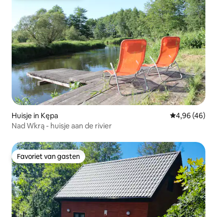
Huisje in Kępa
Gemiddelde be
4,96 (46)
Nad Wkrą - huisje aan de rivier
Favoriet van gasten
Favoriet van gasten