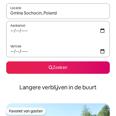
Locatie
Wanneer er resultaten beschikbaar zijn, maak je een keuze met 
Aankomst
Vertrek
Zoeken
Langere verblijven in de buurt
Favoriet van gasten
Favoriet van gasten