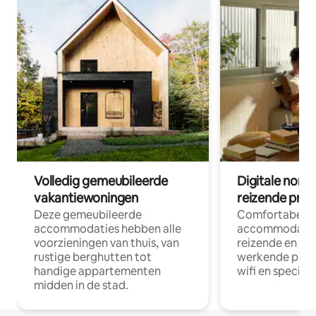
Volledig gemeubileerde
Digitale nom
vakantiewoningen
reizende prof
Deze gemeubileerde
Comfortabele
accommodaties hebben alle
accommodatie
voorzieningen van thuis, van
reizende en op
rustige berghutten tot
werkende profe
handige appartementen
wifi en special
midden in de stad.