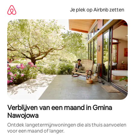
Ga
direct
Je plek op Airbnb zetten
naar
inhoud
Verblijven van een maand in Gmina
Nawojowa
Ontdek langetermijnwoningen die als thuis aanvoelen
voor een maand of langer.