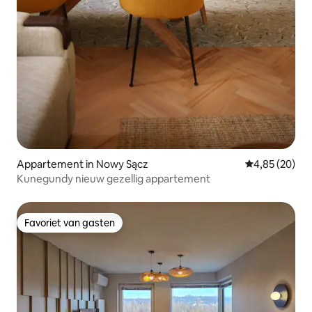
Appartement in Nowy Sącz
Gemiddelde be
4,85 (20)
Kunegundy nieuw gezellig appartement
Favoriet van gasten
Favoriet van gasten