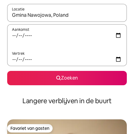
Locatie
Wanneer er resultaten beschikbaar zijn, maak je een keuze met 
Aankomst
Vertrek
Zoeken
Langere verblijven in de buurt
Favoriet van gasten
Favoriet van gasten