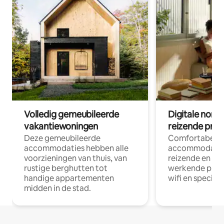
Volledig gemeubileerde
Digitale nom
vakantiewoningen
reizende prof
Deze gemeubileerde
Comfortabele
accommodaties hebben alle
accommodatie
voorzieningen van thuis, van
reizende en op
rustige berghutten tot
werkende profe
handige appartementen
wifi en special
midden in de stad.