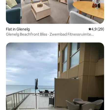
Flat in Glenelg
Gemiddelde b
4,9 (29)
Glenelg Beachfront Bliss · Zwembad Fitnessruimte
Parkeren Wifi