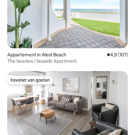
Appartement in West Beach
Gemiddelde be
4,9 (107)
The Seaview | Seaside Apartment
Favoriet van gasten
Favoriet van gasten