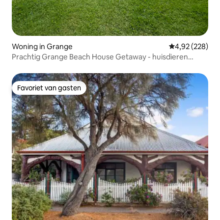
Woning in Grange
Gemiddelde beo
4,92 (228)
Prachtig Grange Beach House Getaway - huisdieren
toegestaan
Favoriet van gasten
Favoriet van gasten