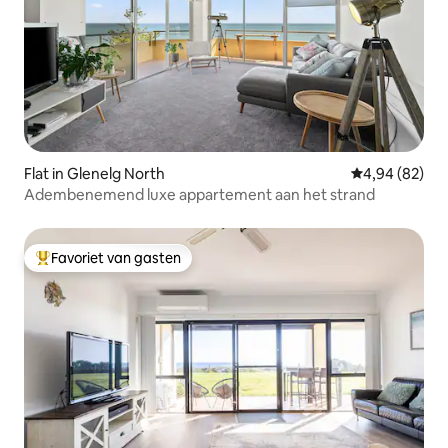
Flat in Glenelg North
Gemiddelde be
4,94 (82)
Adembenemend luxe appartement aan het strand
Favoriet van gasten
Topfavoriet van gasten