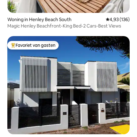
Woning in Henley Beach South
Gemiddelde beo
4,93 (136)
Magic Henley Beachfront-King Bed-2 Cars-Best Views
Favoriet van gasten
Topfavoriet van gasten