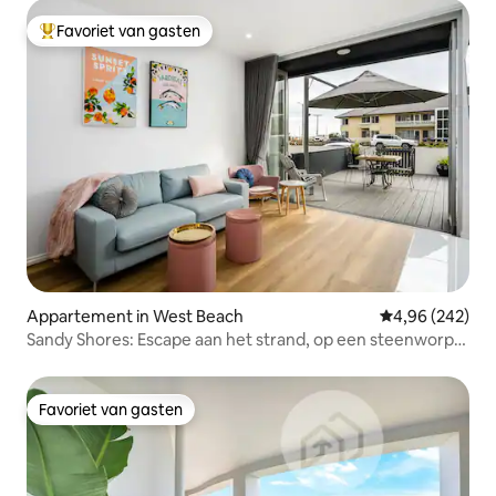
Favoriet van gasten
Topfavoriet van gasten
Appartement in West Beach
Gemiddelde beo
4,96 (242)
Sandy Shores: Escape aan het strand, op een steenworp
afstand van het zand
Favoriet van gasten
Favoriet van gasten