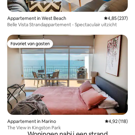
Appartement in West Beach
Gemiddelde beo
4,85 (237)
Belle Vista Strandappartement - Spectaculair uitzicht
Favoriet van gasten
Favoriet van gasten
Appartement in Marino
Gemiddelde beo
4,92 (118)
The View in Kingston Park
Woningen nabij een strand