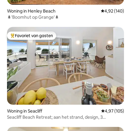
Woning in Henley Beach
Gemiddelde beo
4,92 (140)
🌲'Boomhut op Grange'🌲
Favoriet van gasten
Topfavoriet van gasten
Woning in Seacliff
Gemiddelde beo
4,97 (105)
Seacliff Beach Retreat; aan het strand, design, 3
slaapkamers