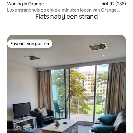
Woning in Grange
Gemiddelde beo
4,92 (236)
Luxe strandhuis op enkele minuten lopen van Grange
Flats nabij een strand
Beach
Favoriet van gasten
Favoriet van gasten