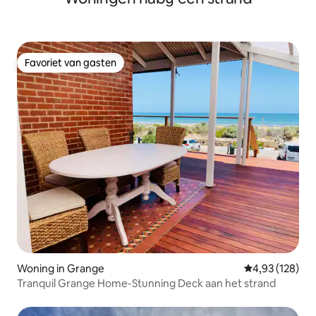
Favoriet van gasten
Favoriet van gasten
Woning in Grange
Gemiddelde beo
4,93 (128)
Tranquil Grange Home-Stunning Deck aan het strand