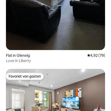
Flat in Glenelg
Gemiddelde be
4,92 (79)
Luxe in Liberty
Favoriet van gasten
Favoriet van gasten