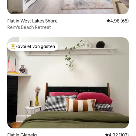
Flat in West Lakes Shore
Gemiddelde be
4,98 (65)
Rem's Beach Retreat
Favoriet van gasten
Topfavoriet van gasten
Flat in Glenelg
Gemiddelde beo
4,92 (103)