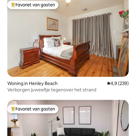
Favoriet van gasten
Topfavoriet van gasten
Woning in Henley Beach
Gemiddelde be
4,9 (239)
Verborgen juweeltje tegenover het strand
Favoriet van gasten
Topfavoriet van gasten