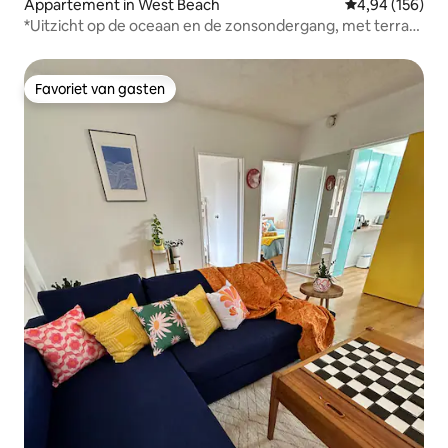
Appartement in West Beach
Gemiddelde beo
4,94 (156)
*Uitzicht op de oceaan en de zonsondergang, met terras
en privétuin
Favoriet van gasten
Favoriet van gasten