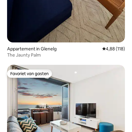
Appartement in Glenelg
Gemiddelde beo
4,88 (118)
The Jaunty Palm
Favoriet van gasten
Favoriet van gasten