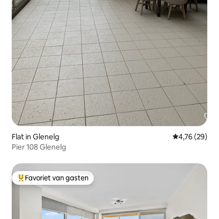
Flat in Glenelg
Gemiddelde be
4,76 (29)
Pier 108 Glenelg
Favoriet van gasten
Topfavoriet van gasten