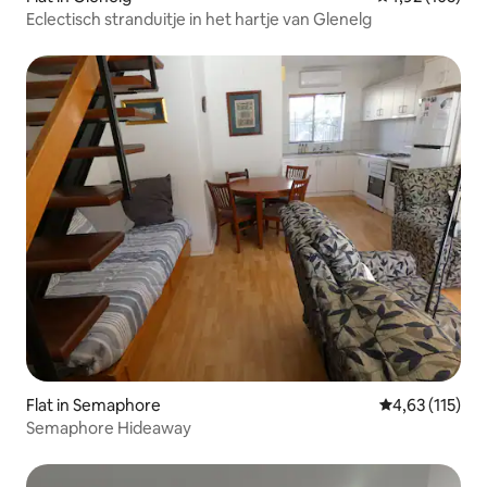
Eclectisch stranduitje in het hartje van Glenelg
Flat in Semaphore
Gemiddelde be
4,63 (115)
Semaphore Hideaway