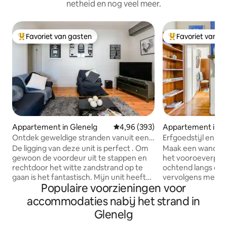
netheid en nog veel meer.
Favoriet van gasten
Favoriet van g
Topfavoriet van gasten
Topfavoriet van 
Appartement in Glenelg
Gemiddelde beoordeling van 4,9
4,96 (393)
Appartement in G
uth
Ontdek geweldige stranden vanuit een
Erfgoedstijl en ku
fantastisch Glenelg-appartement
gezellig toevluch
De ligging van deze unit is perfect . Om
Maak een wandelin
gewoon de voordeur uit te stappen en
het vooroeverpad 
rechtdoor het witte zandstrand op te
ochtend langs de 
gaan is het fantastisch. Mijn unit heeft
vervolgens met ee
Populaire voorzieningen voor
alle moderne apparatuur die nodig is
terras met planten
voor een aangenaam en comfortabel
vloerplanken en 
accommodaties nabij het strand in
verblijf. Ik ben 24/7 bereikbaar voor
de dingen klassiek,
Glenelg
eventuele vragen of problemen .
monochrome bad
Voorzieningen voor jonge kinderen
gevoel geeft. Je 