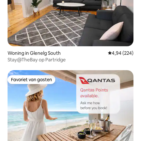
Woning in Glenelg South
Gemiddelde beo
4,94 (224)
Stay@TheBay op Partridge
Favoriet van gasten
Favoriet van gasten