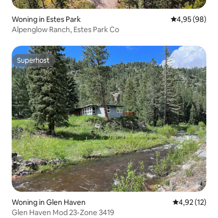
Woning in Estes Park
Gemiddelde be
4,95 (98)
Alpenglow Ranch, Estes Park Co
Superhost
Superhost
Woning in Glen Haven
Gemiddelde be
4,92 (12)
Glen Haven Mod 23-Zone 3419