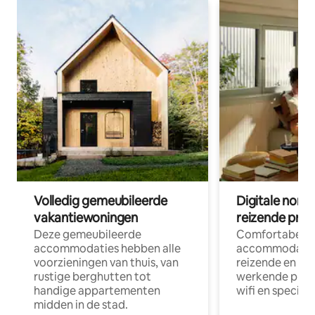
Volledig gemeubileerde
Digitale nom
vakantiewoningen
reizende prof
Deze gemeubileerde
Comfortabele
accommodaties hebben alle
accommodatie
voorzieningen van thuis, van
reizende en op
rustige berghutten tot
werkende profe
handige appartementen
wifi en special
midden in de stad.