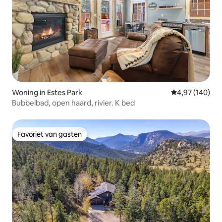
Woning in Estes Park
Gemiddelde beo
4,97 (140)
Bubbelbad, open haard, rivier. K bed
Favoriet van gasten
Favoriet van gasten