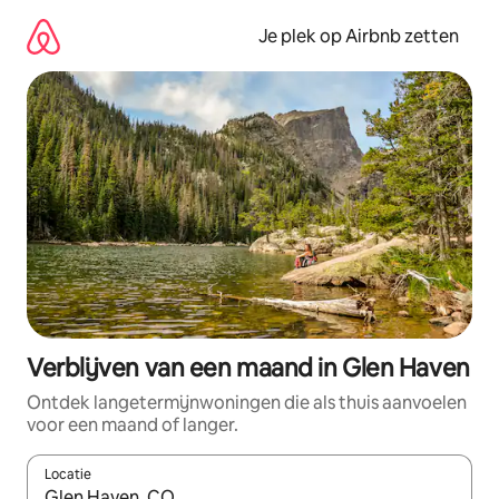
Ga
direct
Je plek op Airbnb zetten
naar
inhoud
Verblijven van een maand in Glen Haven
Ontdek langetermijnwoningen die als thuis aanvoelen
voor een maand of langer.
Locatie
Wanneer er resultaten beschikbaar zijn, maak je een keuze met 