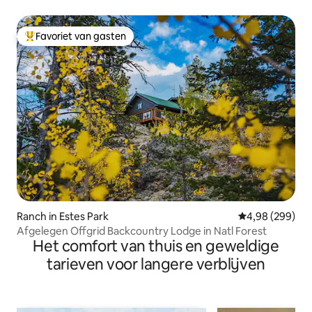
Favoriet van gasten
Topfavoriet van gasten
Ranch in Estes Park
Gemiddelde beo
4,98 (299)
Afgelegen Offgrid Backcountry Lodge in Natl Forest
Het comfort van thuis en geweldige
tarieven voor langere verblijven