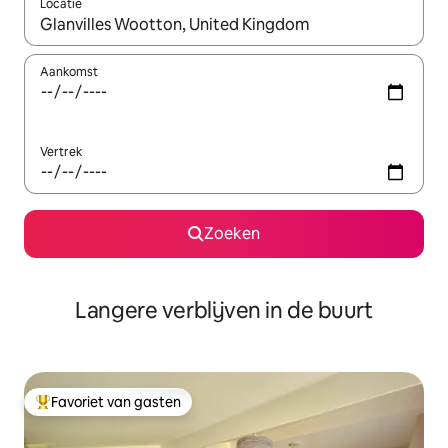
Locatie
Wanneer er resultaten beschikbaar zijn, maak je een keuze met 
Aankomst
Vertrek
Zoeken
Langere verblijven in de buurt
Favoriet van gasten
Topfavoriet van gasten