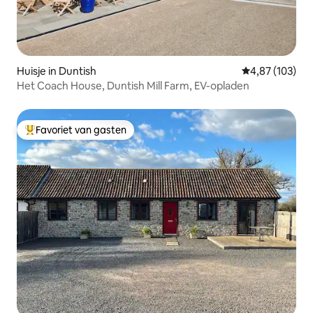
Huisje in Duntish
Gemiddelde beo
4,87 (103)
Het Coach House, Duntish Mill Farm, EV-opladen
Favoriet van gasten
Topfavoriet van gasten