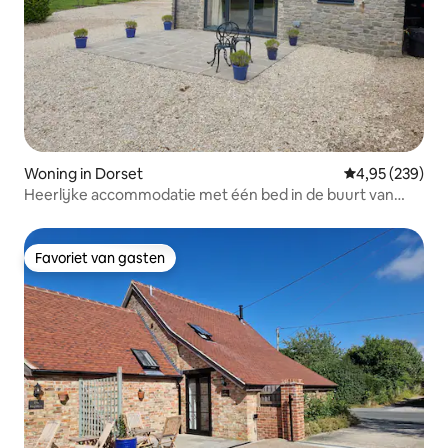
Woning in Dorset
Gemiddelde beo
4,95 (239)
Heerlijke accommodatie met één bed in de buurt van
Sherborne
Favoriet van gasten
Favoriet van gasten