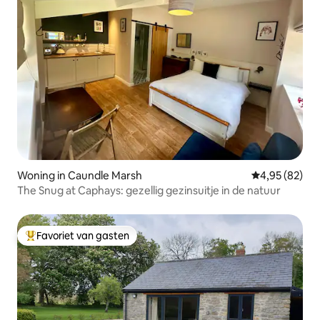
Woning in Caundle Marsh
Gemiddelde be
4,95 (82)
The Snug at Caphays: gezellig gezinsuitje in de natuur
Favoriet van gasten
Topfavoriet van gasten