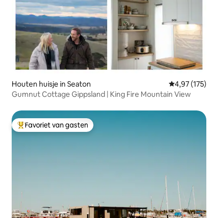
Houten huisje in Seaton
Gemiddelde beo
4,97 (175)
Gumnut Cottage Gippsland | King Fire Mountain View
Favoriet van gasten
Topfavoriet van gasten