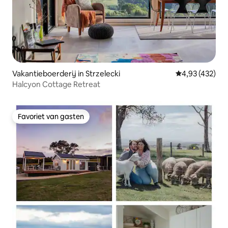
Vakantieboerderij in Strzelecki
Gemiddelde beo
4,93 (432)
Halcyon Cottage Retreat
Favoriet van gasten
Favoriet van gasten