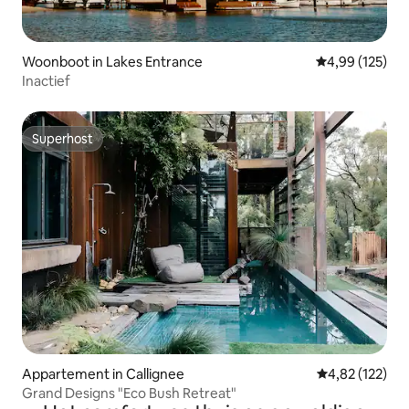
Woonboot in Lakes Entrance
Gemiddelde beo
4,99 (125)
Inactief
Superhost
Superhost
Appartement in Callignee
Gemiddelde beo
4,82 (122)
Grand Designs "Eco Bush Retreat"