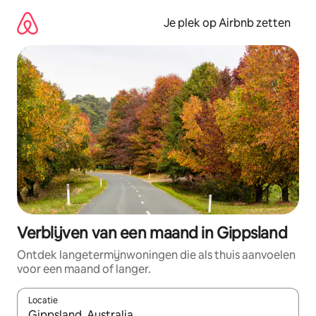
Ga
direct
Je plek op Airbnb zetten
naar
inhoud
Verblijven van een maand in Gippsland
Ontdek langetermijnwoningen die als thuis aanvoelen
voor een maand of langer.
Locatie
Wanneer er resultaten beschikbaar zijn, maak je een keuze met 