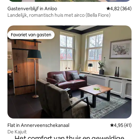
Gastenverblijf in Anloo
Gemiddelde beo
4,82 (364)
Landelijk, romantisch huis met airco (Bella Fiore)
Favoriet van gasten
Favoriet van gasten
Flat in Annerveenschekanaal
Gemiddelde b
4,95 (41)
De Kajuit
Het comfort van thuis en geweldige