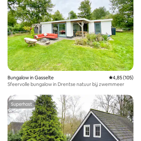
Bungalow in Gasselte
Gemiddelde beo
4,85 (105)
Sfeervolle bungalow in Drentse natuur bij zwemmeer
Superhost
Superhost