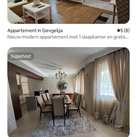
Appartement in Gevgelija
Gemiddeld
5 (8)
Nieuw modern appartement met 1 slaapkamer en gratis
parkeergelegenheid
Superhost
Superhost