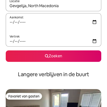
Locatie
Wanneer er resultaten beschikbaar zijn, maak je een keuze met 
Aankomst
Vertrek
Zoeken
Langere verblijven in de buurt
Favoriet van gasten
Favoriet van gasten