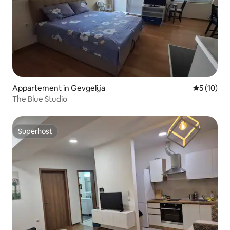
Appartement in Gevgelija
Gemiddelde
5 (10)
The Blue Studio
Superhost
Superhost