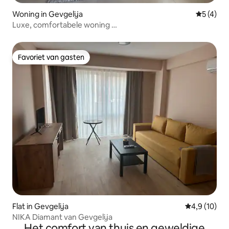
Woning in Gevgelija
Gemiddeld
5 (4)
Luxe, comfortabele woning …
Favoriet van gasten
Favoriet van gasten
Flat in Gevgelija
Gemiddelde b
4,9 (10)
NIKA Diamant van Gevgelija
Het comfort van thuis en geweldige