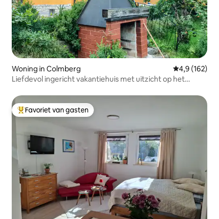
Woning in Colmberg
Gemiddelde be
4,9 (162)
Liefdevol ingericht vakantiehuis met uitzicht op het
kasteel
Favoriet van gasten
Topfavoriet van gasten