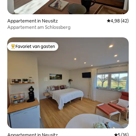
Appartement in Neusitz
Gemiddelde be
4,98 (42)
Appartement am Schlossberg
Favoriet van gasten
Topfavoriet van gasten
Appartement in Neusitz
Gemiddelde
5 (16)