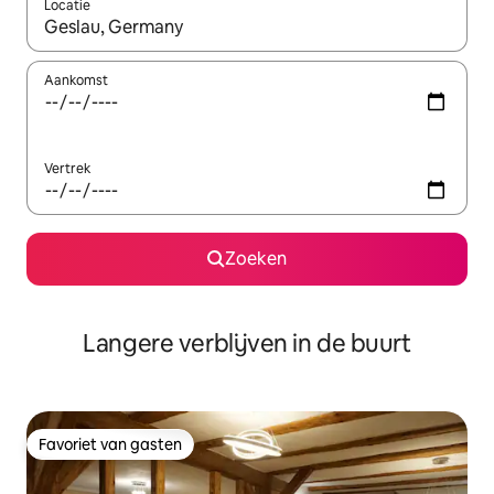
Locatie
Wanneer er resultaten beschikbaar zijn, maak je een keuze met 
Aankomst
Vertrek
Zoeken
Langere verblijven in de buurt
Favoriet van gasten
Favoriet van gasten