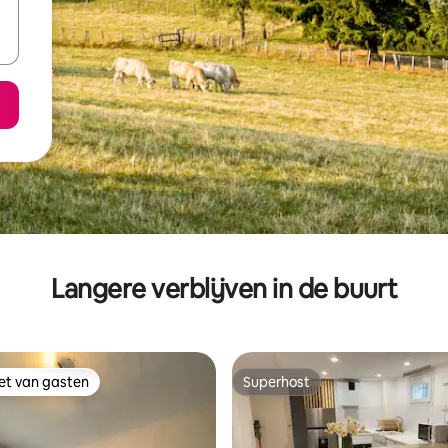
Langere verblijven in de buurt
iet van gasten
Superhost
iet van gasten
Superhost