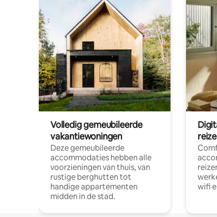
Volledig gemeubileerde
Digi
vakantiewoningen
reiz
Deze gemeubileerde
Comf
accommodaties hebben alle
acco
voorzieningen van thuis, van
reize
rustige berghutten tot
werke
handige appartementen
wifi 
midden in de stad.