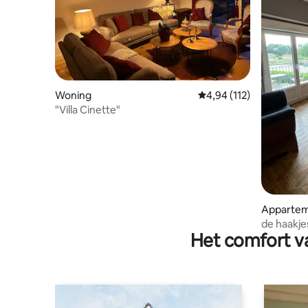
Woning
Gemiddelde beoordeling
4,94 (112)
"Villa Cinette"
Apparte
de haakje
Het comfort va