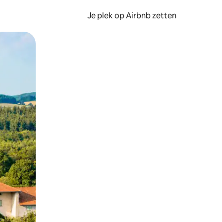
Je plek op Airbnb zetten
en of swipen.