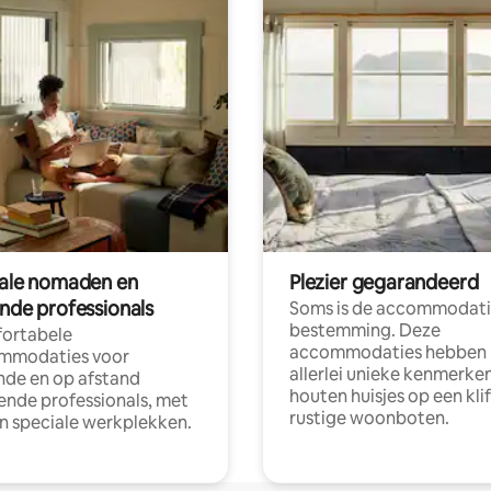
tale nomaden en
Plezier gegarandeerd
ende professionals
Soms is de accommodati
bestemming. Deze
ortabele
accommodaties hebben
mmodaties voor
allerlei unieke kenmerken
nde en op afstand
houten huisjes op een klif
nde professionals, met
rustige woonboten.
en speciale werkplekken.