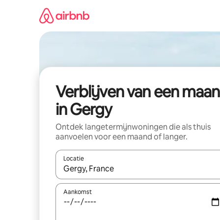
Ga
direct
naar
inhoud
Verblijven van een maa
in Gergy
Ontdek langetermijnwoningen die als thuis
aanvoelen voor een maand of langer.
Locatie
Wanneer er resultaten beschikbaar zijn, maak je 
Aankomst