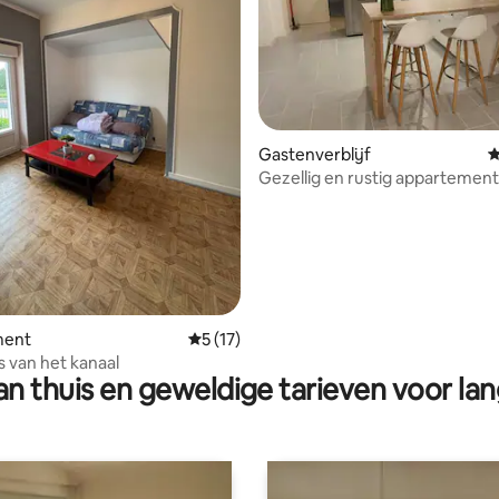
 van 4,94 op 5, 112 recensies
Gastenverblijf
G
Gezellig en rustig appartement
parkeerplaats, op 10 min van C
ment
Gemiddelde beoordeling van 5 op 5, 17 r
5 (17)
s van het kanaal
n thuis en geweldige tarieven voor lan