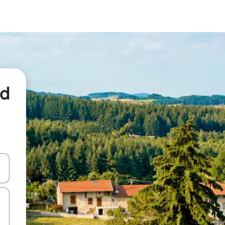
nd
een keuze met je de pijltjestoetsen omhoog en omlaag, óf door te tikk