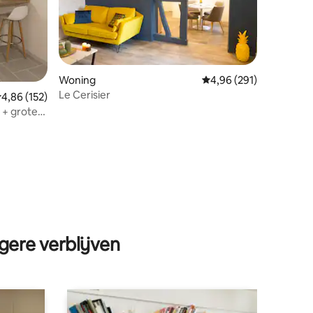
Woning
Gemiddelde beoordeling
4,96 (291)
Le Cerisier
emiddelde beoordeling van 4,86 op 5, 152 recensies
4,86 (152)
 + grote
halon
ecensies
gere verblijven