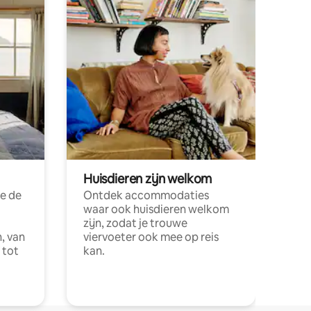
Huisdieren zijn welkom
e de
Ontdek accommodaties
waar ook huisdieren welkom
zijn, zodat je trouwe
, van
viervoeter ook mee op reis
 tot
kan.