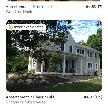
Appartement in Middlefield
Gemiddelde b
4,53 (17)
Woodside Nook
Favoriet van gasten
Topfavoriet van gasten
Appartement in Chagrin Falls
Gemiddelde beo
4,97 (125)
Chagrin Falls-betoveraar