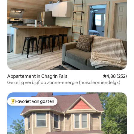
Appartement in Chagrin Falls
Gemiddelde beo
4,88 (252)
Gezellig verblijf op zonne-energie (huisdiervriendelijk)
Favoriet van gasten
Topfavoriet van gasten