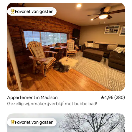
Favoriet van gasten
Topfavoriet van gasten
Appartement in Madison
Gemiddelde beo
4,96 (280)
Gezellig wijnmakerijverblijf met bubbelbad!
Favoriet van gasten
Topfavoriet van gasten