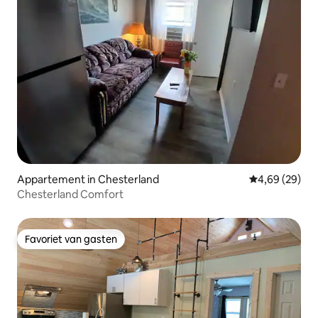
Appartement in Chesterland
Gemiddelde be
4,69 (29)
Chesterland Comfort
Favoriet van gasten
Favoriet van gasten