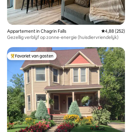
Appartement in Chagrin Falls
Gemiddelde beo
4,88 (252)
Gezellig verblijf op zonne-energie (huisdiervriendelijk)
Favoriet van gasten
Topfavoriet van gasten