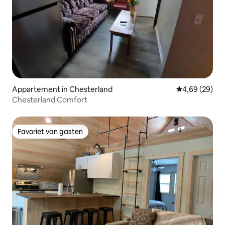
Appartement in Chesterland
Gemiddelde be
4,69 (29)
Chesterland Comfort
Favoriet van gasten
Favoriet van gasten