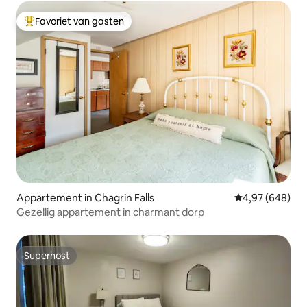
Favoriet van gasten
Topfavoriet van gasten
Appartement in Chagrin Falls
Gemiddelde beo
4,97 (648)
Gezellig appartement in charmant dorp
Superhost
Superhost