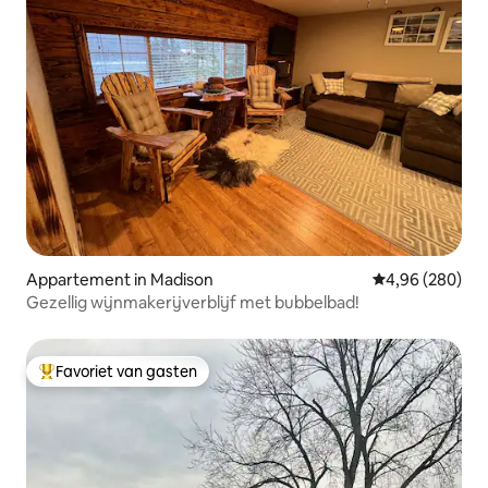
Appartement in Madison
Gemiddelde beo
4,96 (280)
Gezellig wijnmakerijverblijf met bubbelbad!
Favoriet van gasten
Topfavoriet van gasten