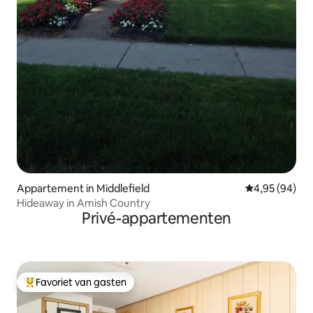
Appartement in Middlefield
Gemiddelde be
4,95 (94)
Hideaway in Amish Country
Privé-appartementen
Favoriet van gasten
Topfavoriet van gasten