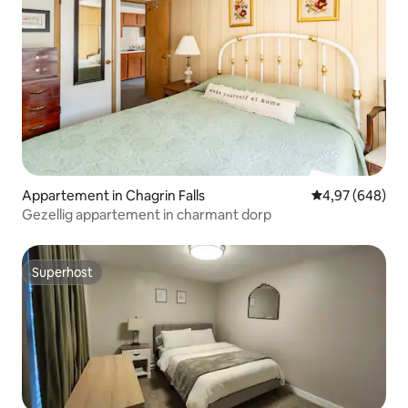
Appartement in Chagrin Falls
Gemiddelde beo
4,97 (648)
Gezellig appartement in charmant dorp
Superhost
Superhost