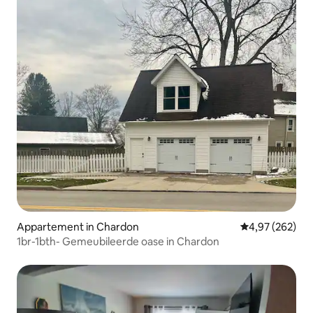
Appartement in Chardon
Gemiddelde beo
4,97 (262)
1br-1bth- Gemeubileerde oase in Chardon