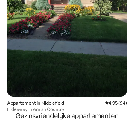
Appartement in Middlefield
Gemiddelde be
4,95 (94)
Hideaway in Amish Country
Gezinsvriendelijke appartementen