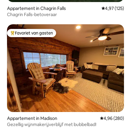
Appartement in Chagrin Falls
Gemiddelde beo
4,97 (125)
Chagrin Falls-betoveraar
Favoriet van gasten
Topfavoriet van gasten
Appartement in Madison
Gemiddelde beo
4,96 (280)
Gezellig wijnmakerijverblijf met bubbelbad!