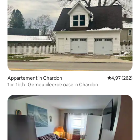
Appartement in Chardon
Gemiddelde beo
4,97 (262)
1br-1bth- Gemeubileerde oase in Chardon