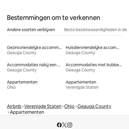
Bestemmingen om te verkennen
Andere soorten verblijven
Beste bezienswaardigheden in de 
Gezinsvriendelijke accommodaties
Huisdiervriendelijke accommodaties
Geauga County
Geauga County
Accommodaties nabij een meer
Accommodaties met bubbelbad
Geauga County
Geauga County
Appartementen
Appartementen
Ohio
Verenigde Staten
Airbnb
Verenigde Staten
Ohio
Geauga County
Appartementen