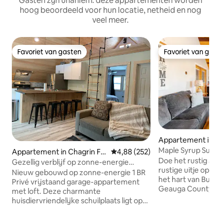
Gasten zijn unaniem: deze appartementen worden
hoog beoordeeld voor hun locatie, netheid en nog
veel meer.
Favoriet van gasten
Favoriet van gas
Favoriet van gasten
Favoriet van gas
Appartement in B
Maple Syrup Suga
Appartement in Chagrin Fal
Gemiddelde beoordeling van 4,8
4,88 (252)
appartement
Doe het rustig aan 
ls
Gezellig verblijf op zonne-energie
rustige uitje op B
(huisdiervriendelijk)
Nieuw gebouwd op zonne-energie 1 BR
het hart van Burto
Privé vrijstaand garage-appartement
Geauga County Fa
met loft. Deze charmante
slechts enkele ki
huisdiervriendelijke schuilplaats ligt op
Country. Dit gloednieuwe, volledig
een gedeeltelijk bebost terrein van 1,5
ingerichte rookvri
hectare. Het appartement is voorzien