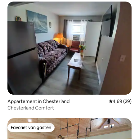
Appartement in Chesterland
Gemiddelde be
4,69 (29)
Chesterland Comfort
Favoriet van gasten
Favoriet van gasten