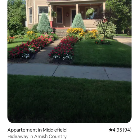
Appartement in Middlefield
Gemiddelde be
4,95 (94)
Hideaway in Amish Country