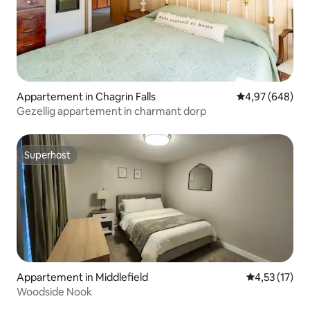
Appartement in Chagrin Falls
Gemiddelde beo
4,97 (648)
Gezellig appartement in charmant dorp
Superhost
Superhost
Appartement in Middlefield
Gemiddelde b
4,53 (17)
Woodside Nook