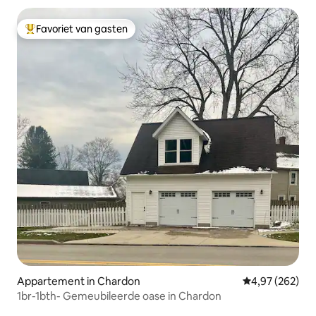
Favoriet van gasten
Topfavoriet van gasten
Appartement in Chardon
Gemiddelde beo
4,97 (262)
1br-1bth- Gemeubileerde oase in Chardon