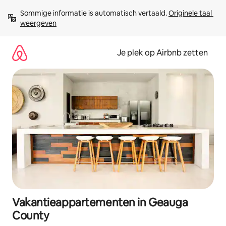
Ga
Sommige informatie is automatisch vertaald. 
Originele taal 
direct
weergeven
naar
inhoud
Je plek op Airbnb zetten
Vakantieappartementen in Geauga
County