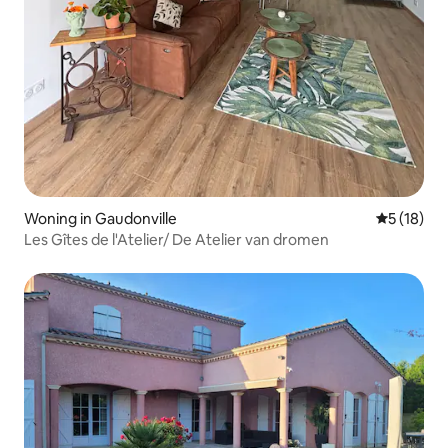
Woning in Gaudonville
Gemiddelde
5 (18)
Les Gîtes de l'Atelier/ De Atelier van dromen