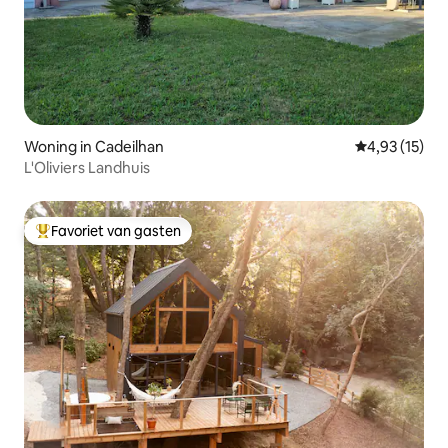
Woning in Cadeilhan
Gemiddelde be
4,93 (15)
L'Oliviers Landhuis
Favoriet van gasten
Topfavoriet van gasten