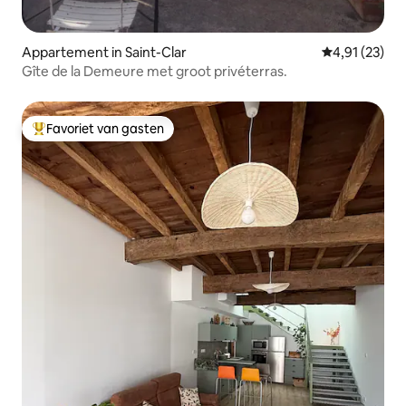
Appartement in Saint-Clar
Gemiddelde be
4,91 (23)
Gîte de la Demeure met groot privéterras.
Favoriet van gasten
Topfavoriet van gasten