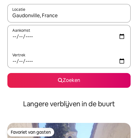
Locatie
Wanneer er resultaten beschikbaar zijn, maak je een keuze met 
Aankomst
Vertrek
Zoeken
Langere verblijven in de buurt
Favoriet van gasten
Favoriet van gasten