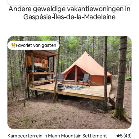
Andere geweldige vakantiewoningen in
Gaspésie-Îles-de-la-Madeleine
Favoriet van gasten
Topfavoriet van gasten
Kampeerterrein in Mann Mountain Settlement
Gemiddelde
5 (43)