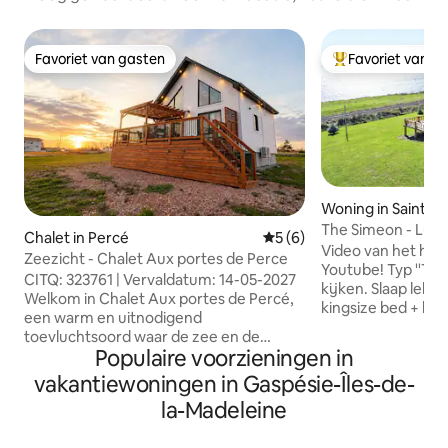
Favoriet van gasten
Favoriet van g
Favoriet van gasten
Topfavoriet van 
Woning in Saint-S
The Simeon - Luxe 
Chalet in Percé
Gemiddelde beoordeling va
5 (6)
door Doorbed
Video van het hui
Zeezicht - Chalet Aux portes de Perce
Youtube! Typ ''The
CITQ: 323761 | Vervaldatum: 14-05-2027
kijken. Slaap lekker in je esdoorn JLM
Welkom in Chalet Aux portes de Percé,
kingsize bed + ho
een warm en uitnodigend
berken lakens. Ge
toevluchtsoord waar de zee en de
porseleinen badk
Populaire voorzieningen in
adembenemende landschappen van het
Stonewood eiken
schiereiland Gaspé centraal staan. Dit
vakantiewoningen in Gaspésie-Îles-de-
ijdelheid. State-o
chalet ligt op slechts enkele minuten van
wasmachine en dr
la-Madeleine
de iconische bezienswaardigheden van
zonsopgang van d
Percé en nodigt je uit om te ontspannen
espresso vanuit j