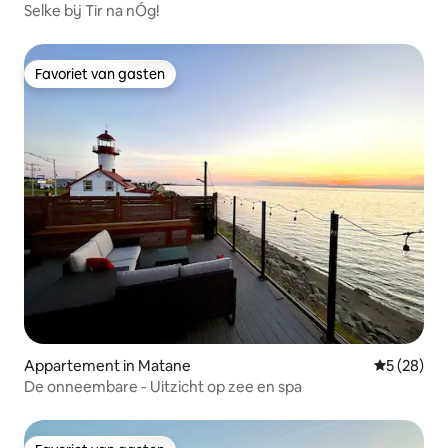
Selke bij Tir na nÓg!
Favoriet van gasten
Favoriet van gasten
Appartement in Matane
Gemiddelde
5 (28)
De onneembare - Uitzicht op zee en spa