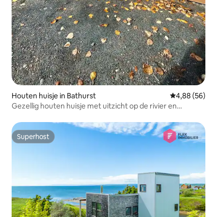
Houten huisje in Bathurst
Gemiddelde be
4,88 (56)
Gezellig houten huisje met uitzicht op de rivier en
vuurplaats
Superhost
Superhost