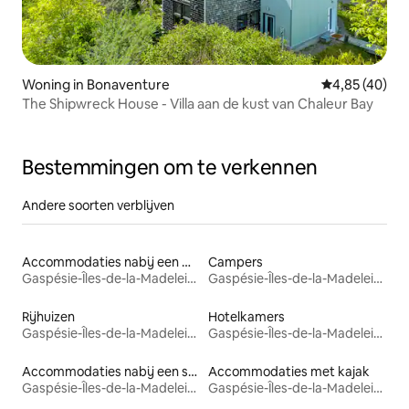
Woning in Bonaventure
Gemiddelde be
4,85 (40)
The Shipwreck House - Villa aan de kust van Chaleur Bay
Bestemmingen om te verkennen
Andere soorten verblijven
Accommodaties nabij een meer
Campers
Gaspésie-Îles-de-la-Madeleine
Gaspésie-Îles-de-la-Madeleine
Rijhuizen
Hotelkamers
Gaspésie-Îles-de-la-Madeleine
Gaspésie-Îles-de-la-Madeleine
Accommodaties nabij een strand
Accommodaties met kajak
Gaspésie-Îles-de-la-Madeleine
Gaspésie-Îles-de-la-Madeleine