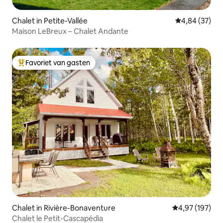
Chalet in Petite-Vallée
Gemiddelde be
4,84 (37)
Maison LeBreux – Chalet Andante
Favoriet van gasten
Topfavoriet van gasten
Chalet in Rivière-Bonaventure
Gemiddelde beo
4,97 (197)
Chalet le Petit-Cascapédia