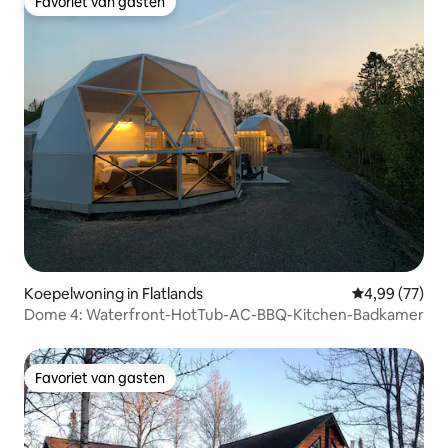
Favoriet van gasten
Favoriet van gasten
Koepelwoning in Flatlands
Gemiddelde be
4,99 (77)
Dome 4: Waterfront-HotTub-AC-BBQ-Kitchen-Badkamer
Favoriet van gasten
Favoriet van gasten