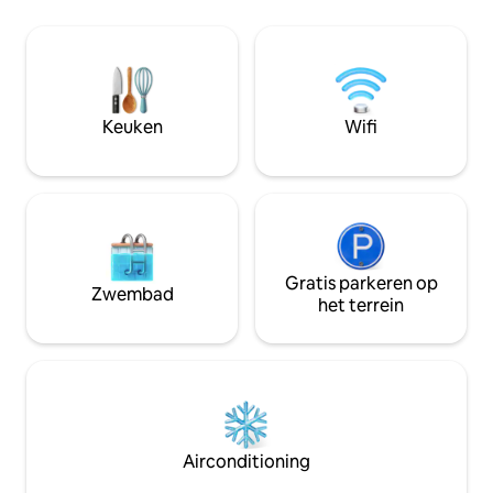
en ten volle te genieten van de
Drink een drankje 
schoonheid van de kustlijn. Tussen
met de zonsonder
strandwandelingen, zee-excursies en
Geniet van je av
zonsondergangen over de Golf brengt
biljartspel en een 
elke dag zijn eigen ontdekkingen. Een
onlangs gerenovee
ideale plek om te ontspannen en een
Keuken
Wifi
van de mooiste plekken van Québec te
verkennen
Gratis parkeren op
Zwembad
het terrein
Airconditioning