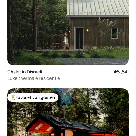
Chalet in Disraeli
Gemiddelde
5 (54)
Luxe thermale residentie
Favoriet van gasten
Topfavoriet van gasten