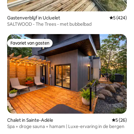
Gastenverblijf in Ucluelet
Gemiddelde 
5 (424)
SALTWOOD - The Trees - met bubbelbad
Favoriet van gasten
Favoriet van gasten
Chalet in Sainte-Adèle
Gemiddelde
5 (26)
Spa + droge sauna + hamam | Luxe-ervaring in de bergen