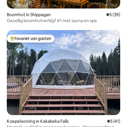
Boomhut in Shippagan
Gemiddelde
5 (39)
Gezellig boomhutverblijf #1 met sauna en spa
Favoriet van gasten
Topfavoriet van gasten
Koepelwoning in Kakabeka Falls
Gemiddeld
5 (41)