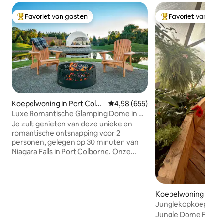
Favoriet van gasten
Favoriet van g
Topfavoriet van gasten
Topfavoriet van 
Koepelwoning in Port Colbo
Gemiddelde beoordeling van 4,9
4,98 (655)
rne
Luxe Romantische Glamping Dome in de
buurt van Niagara Falls
Je zult genieten van deze unieke en
romantische ontsnapping voor 2
personen, gelegen op 30 minuten van
Niagara Falls in Port Colborne. Onze
geodome van 400 m ² biedt alle
voorzieningen die nodig zijn voor een
ontspannen, romantisch uitje.
Panoramisch raam van vloer tot plafond
Koepelwoning in B
met uitzicht op een privévijver met de
Junglekopkoepel o
mogelijkheid om wilde dieren te zien
droom van elke di
Jungle Dome Farm 
vanuit het comfort van de koepel.