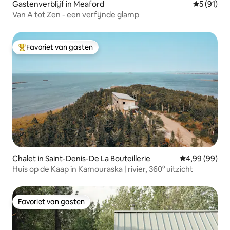
Gastenverblijf in Meaford
Gemiddelde
5 (91)
Van A tot Zen - een verfijnde glamp
Favoriet van gasten
Topfavoriet van gasten
Chalet in Saint-Denis-De La Bouteillerie
Gemiddelde be
4,99 (99)
Huis op de Kaap in Kamouraska | rivier, 360° uitzicht
Favoriet van gasten
Favoriet van gasten