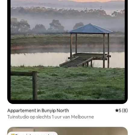
Appartement in Bunyip North
Gemiddeld
5 (8)
Tuinstudio op slechts 1 uur van Melbourne