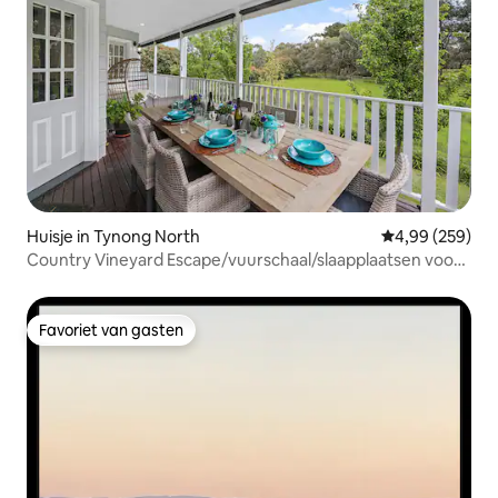
Huisje in Tynong North
Gemiddelde beo
4,99 (259)
Country Vineyard Escape/vuurschaal/slaapplaatsen voor
12 personen
Favoriet van gasten
Favoriet van gasten