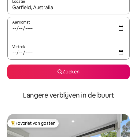
Locatie
Wanneer er resultaten beschikbaar zijn, maak je een keuze met 
Aankomst
Vertrek
Zoeken
Langere verblijven in de buurt
Favoriet van gasten
Topfavoriet van gasten