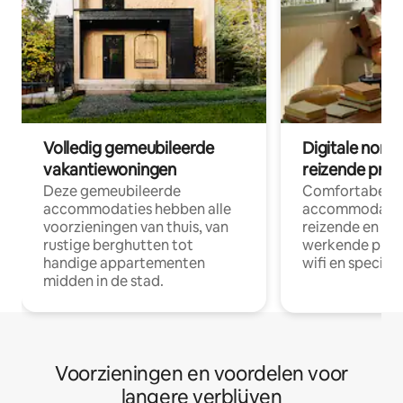
Volledig gemeubileerde
Digitale nom
vakantiewoningen
reizende prof
Deze gemeubileerde
Comfortabele
accommodaties hebben alle
accommodatie
voorzieningen van thuis, van
reizende en op
rustige berghutten tot
werkende profe
handige appartementen
wifi en special
midden in de stad.
Voorzieningen en voordelen voor
langere verblijven