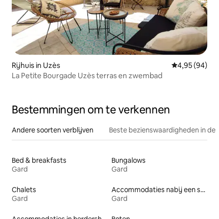
Rijhuis in Uzès
Gemiddelde be
4,95 (94)
La Petite Bourgade Uzès terras en zwembad
Bestemmingen om te verkennen
Andere soorten verblijven
Beste bezienswaardigheden in de 
Bed & breakfasts
Bungalows
Gard
Gard
Chalets
Accommodaties nabij een strand
Gard
Gard