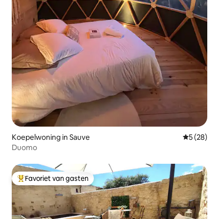
Koepelwoning in Sauve
Gemiddelde
5 (28)
Duomo
Favoriet van gasten
Topfavoriet van gasten