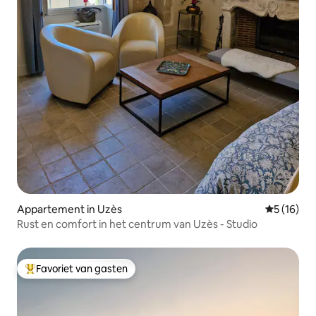
Appartement in Uzès
Gemiddelde
5 (16)
Rust en comfort in het centrum van Uzès - Studio
Favoriet van gasten
Topfavoriet van gasten