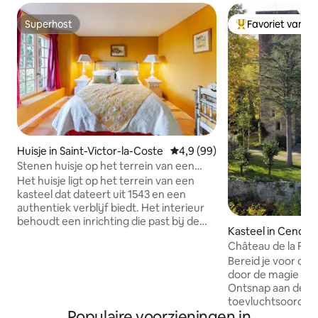
Superhost
Favoriet van g
Superhost
Topfavoriet van 
Huisje in Saint-Victor-la-Coste
Gemiddelde beoordeling van 4
4,9 (99)
Stenen huisje op het terrein van een
16e-eeuws kasteel
Het huisje ligt op het terrein van een
kasteel dat dateert uit 1543 en een
authentiek verblijf biedt. Het interieur
behoudt een inrichting die past bij de
Kasteel in Cendra
historische charme van het gebied met
moderne gemakken en een gedeeld
Bereid je voor om
zwembad in de prachtige tuinen buiten.
door de magie van
Dit is ons kleinste huisje en kan geen
Ontsnap aan de rea
extra bed of kinderbedje nemen. De
toevluchtsoord en
andere huisjes zijn allemaal groter en
Populaire voorzieningen in
in de prachtige ch
kunnen dit doen. Alle 3 huisjes kunnen