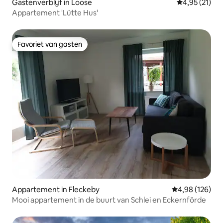
Gastenverblijf in Loose
Gemiddelde be
4,95 (21)
Appartement 'Lütte Hus'
Favoriet van gasten
Favoriet van gasten
Appartement in Fleckeby
Gemiddelde beo
4,98 (126)
Mooi appartement in de buurt van Schlei en Eckernförde