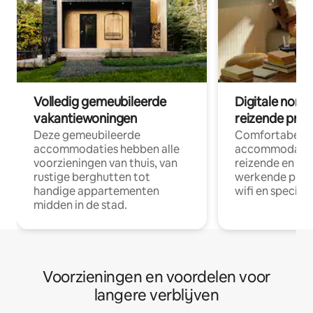
Volledig gemeubileerde
Digitale nom
vakantiewoningen
reizende prof
Deze gemeubileerde
Comfortabele
accommodaties hebben alle
accommodatie
voorzieningen van thuis, van
reizende en op
rustige berghutten tot
werkende profe
handige appartementen
wifi en special
midden in de stad.
Voorzieningen en voordelen voor
langere verblijven