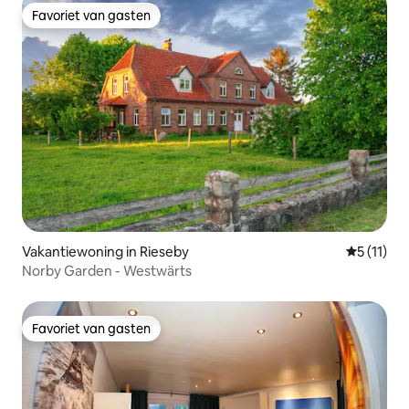
Favoriet van gasten
Favoriet van gasten
Vakantiewoning in Rieseby
Gemiddeld
5 (11)
Norby Garden - Westwärts
Favoriet van gasten
Favoriet van gasten