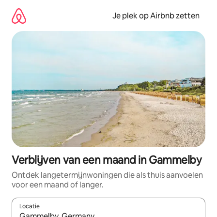
Ga
direct
Je plek op Airbnb zetten
naar
inhoud
Verblijven van een maand in Gammelby
Ontdek langetermijnwoningen die als thuis aanvoelen
voor een maand of langer.
Locatie
Wanneer er resultaten beschikbaar zijn, maak je een keuze met 