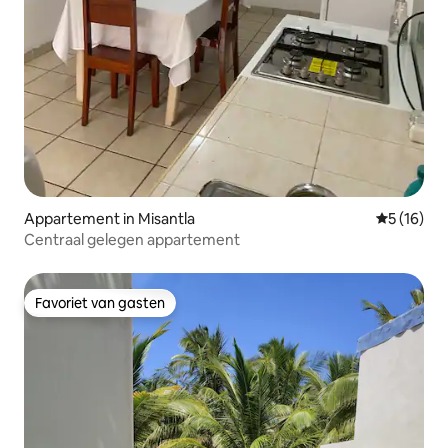
Appartement in Misantla
Gemiddelde
5 (16)
Centraal gelegen appartement
Favoriet van gasten
Favoriet van gasten