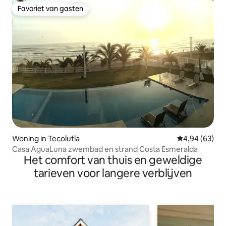
Favoriet van gasten
Favoriet van gasten
Woning in Tecolutla
Gemiddelde be
4,94 (63)
Casa AguaLuna zwembad en strand Costa Esmeralda
Het comfort van thuis en geweldige
tarieven voor langere verblijven