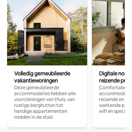
Volledig gemeubileerde
Digitale nom
vakantiewoningen
reizende prof
Deze gemeubileerde
Comfortabele
accommodaties hebben alle
accommodatie
voorzieningen van thuis, van
reizende en op
rustige berghutten tot
werkende profe
handige appartementen
wifi en special
midden in de stad.