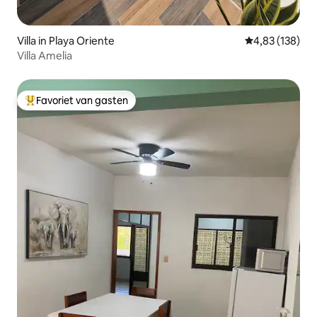
Villa in Playa Oriente
Gemiddelde beo
4,83 (138)
Villa Amelia
Favoriet van gasten
Topfavoriet van gasten