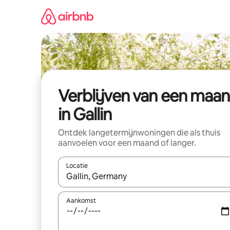
Ga
direct
naar
inhoud
Verblijven van een maa
in Gallin
Ontdek langetermijnwoningen die als thuis
aanvoelen voor een maand of langer.
Locatie
Wanneer er resultaten beschikbaar zijn, maak je 
Aankomst