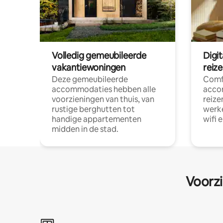
Volledig gemeubileerde
Digi
vakantiewoningen
reiz
Deze gemeubileerde
Comf
accommodaties hebben alle
acco
voorzieningen van thuis, van
reize
rustige berghutten tot
werke
handige appartementen
wifi 
midden in de stad.
Voorzi