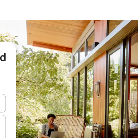
nd
een keuze met je de pijltjestoetsen omhoog en omlaag, óf door te tikk