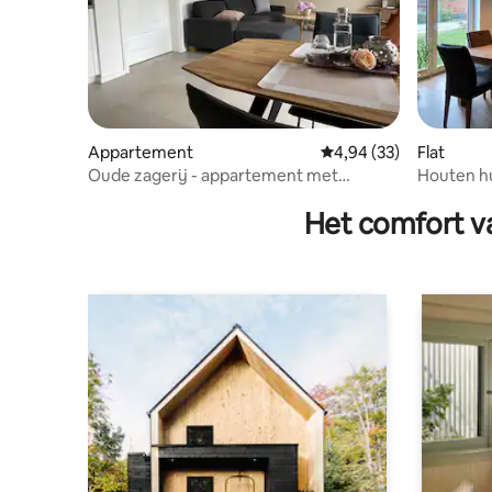
Appartement
Gemiddelde beoordelin
4,94 (33)
Flat
Oude zagerij - appartement met
Houten hu
charme "Heinrich"
Het comfort va