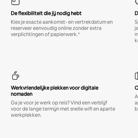
De flexibiliteit die jij nodig hebt
D
Kies je exacte aankomst- en vertrekdatum en
S
reserveer eenvoudig online zonder extra
j
verplichtingen of papierwerk.*
m
k
Werkvriendelijke plekken voor digitale
O
nomaden
A
Ga je voor je werk op reis? Vind een verblijf
a
voor de lange termijn met snelle wifi en aparte
b
werkplekken.