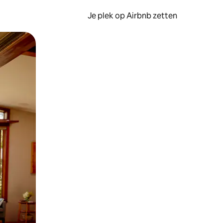
Je plek op Airbnb zetten
en of swipen.