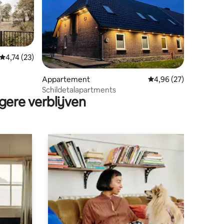
Gemiddelde beoordeling van 4,74 op 5, 23 recensies
4,74 (23)
ecensies
Appartement
Gemiddelde beoordelin
4,96 (27)
Schildetalapartments
gere verblijven