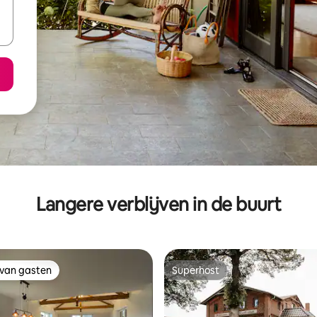
Langere verblijven in de buurt
 van gasten
Superhost
 van gasten
Superhost