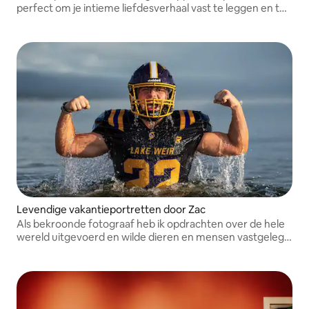
perfect om je intieme liefdesverhaal vast te leggen en te
bewaren; het geeft je tijdloze foto's die je voor altijd zult
koesteren.
Levendige vakantieportretten door Zac
Als bekroonde fotograaf heb ik opdrachten over de hele
wereld uitgevoerd en wilde dieren en mensen vastgelegd
op camera, waaronder NASA-astronauten. Ik vind het
heerlijk om mensen te helpen hun droomfoto's te
maken.