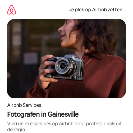
Ga
direct
Je plek op Airbnb zetten
naar
inhoud
Airbnb Services
Fotografen in Gainesville
Vind unieke services op Airbnb door professionals uit
de regio.