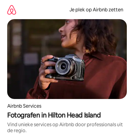
Ga
direct
Je plek op Airbnb zetten
naar
inhoud
Airbnb Services
Fotografen in Hilton Head Island
Vind unieke services op Airbnb door professionals uit
de regio.