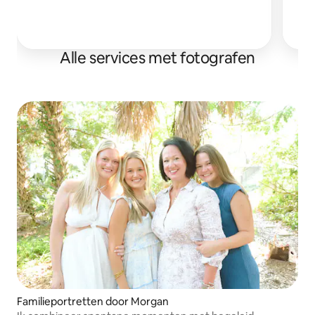
W
o
Alle services met fotografen
Familieportretten door Morgan