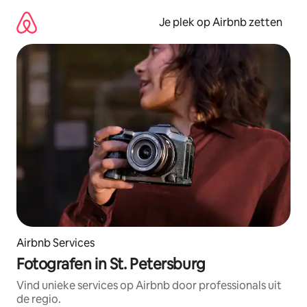
Ga
direct
Je plek op Airbnb zetten
naar
inhoud
Airbnb Services
Fotografen in St. Petersburg
Vind unieke services op Airbnb door professionals uit
de regio.