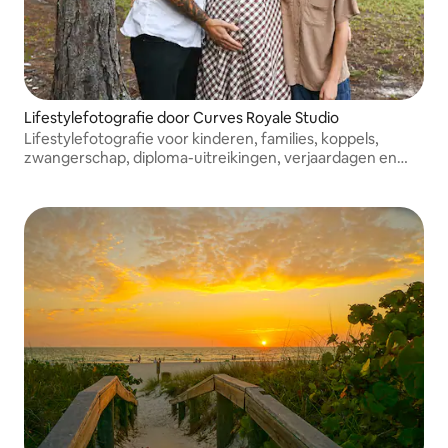
Lifestylefotografie door Curves Royale Studio
Lifestylefotografie voor kinderen, families, koppels,
zwangerschap, diploma-uitreikingen, verjaardagen en
boudoir. Tijdloze momenten, prachtig verteld. Ik reis door
heel Florida en kom naar jou toe!