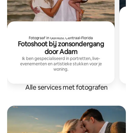
F
Fotograaf in Golfkust Centraal-Florida
Fotoshoot bij zonsondergang
I
f
door Adam
Ik ben gespecialiseerd in portretten, live-
evenementen en artistieke stukken voor je
woning.
Alle services met fotografen