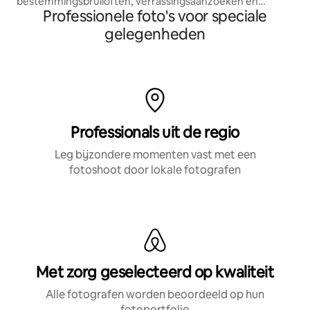
bestemmingsbruiloften, verrassingsaanzoeken en
Professionele foto's voor speciale
vakantieportretten. Bekend om gedurfde, artistieke
beelden en het creëren van onvergetelijke foto-
gelegenheden
ervaringen in Orlando en daarbuiten.
Professionals uit de regio
Leg bijzondere momenten vast met een
fotoshoot door lokale fotografen
Met zorg geselecteerd op kwaliteit
Alle fotografen worden beoordeeld op hun
fotoportfolio