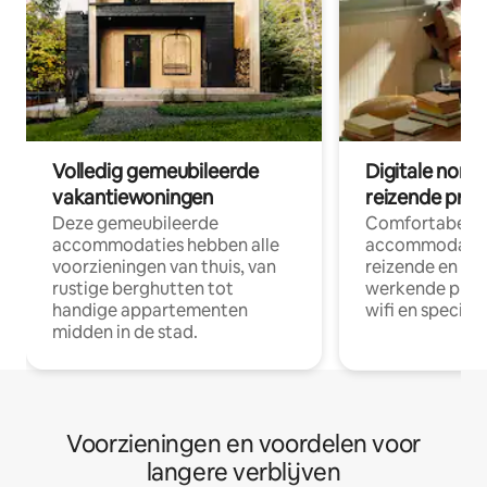
Volledig gemeubileerde
Digitale nom
vakantiewoningen
reizende prof
Deze gemeubileerde
Comfortabele
accommodaties hebben alle
accommodatie
voorzieningen van thuis, van
reizende en op
rustige berghutten tot
werkende profe
handige appartementen
wifi en special
midden in de stad.
Voorzieningen en voordelen voor
langere verblijven