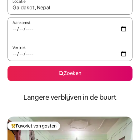
Locatie
Wanneer er resultaten beschikbaar zijn, maak je een keuze met 
Aankomst
Vertrek
Zoeken
Langere verblijven in de buurt
Favoriet van gasten
Topfavoriet van gasten