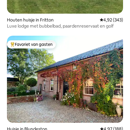
Houten huisje in Fritton
Gemiddelde beo
4,92 (343)
Luxe lodge met bubbelbad, paardenreservaat en golf
Favoriet van gasten
Topfavoriet van gasten
Huisje in Blundeston
Gemiddelde beo
4,97 (188)