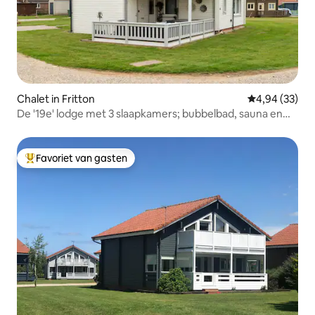
Chalet in Fritton
Gemiddelde be
4,94 (33)
De '19e' lodge met 3 slaapkamers; bubbelbad, sauna en
superkingsize bed
Favoriet van gasten
Topfavoriet van gasten