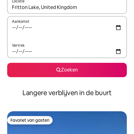
Locatie
Wanneer er resultaten beschikbaar zijn, maak je een keuze met 
Aankomst
Vertrek
Zoeken
Langere verblijven in de buurt
Favoriet van gasten
Favoriet van gasten