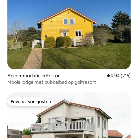
Accommodatie in Fritton
Gemiddelde beo
4,94 (215)
Mooie lodge met bubbelbad op golfresort
Favoriet van gasten
Favoriet van gasten