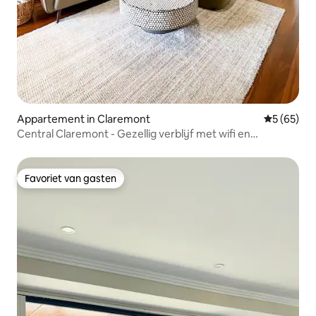
Appartement in Claremont
Gemiddelde
5 (65)
Central Claremont - Gezellig verblijf met wifi en
parkeerplaats
Favoriet van gasten
Favoriet van gasten