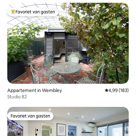
Favoriet van gasten
Topfavoriet van gasten
Appartement in Wembley
Gemiddelde beo
4,99 (183)
Studio 82
Favoriet van gasten
Favoriet van gasten