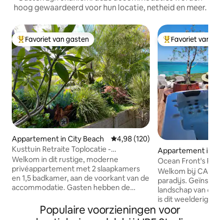
hoog gewaardeerd voor hun locatie, netheid en meer.
Favoriet van gasten
Favoriet van g
Topfavoriet van gasten
Topfavoriet van 
Appartement in City Beach
Gemiddelde beoordeling van 4,9
4,98 (120)
Kusttuin Retraite Toplocatie -
Appartement in N
appartement
Welkom in dit rustige, moderne
ee
Ocean Front's Pen
privéappartement met 2 slaapkamers
Welkom bij CALMA
en 1,5 badkamer, aan de voorkant van de
paradijs. Geïnspir
accommodatie. Gasten hebben de
landschap van de I
magie van deze locatie erkend, dicht bij
is dit weelderige
de ongerepte stranden van Perth, het
Populaire voorzieningen voor
slaapkamer perfec
levendige CBD, het charmante
leunen en te genie