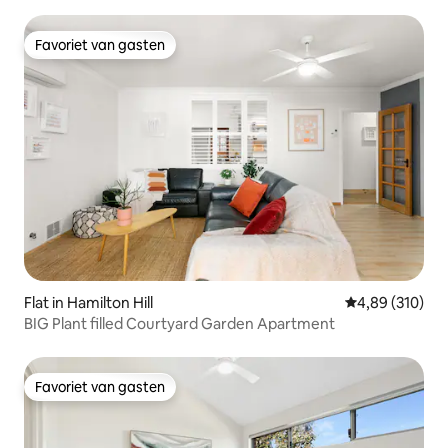
Favoriet van gasten
Favoriet van gasten
Flat in Hamilton Hill
Gemiddelde beo
4,89 (310)
BIG Plant filled Courtyard Garden Apartment
Favoriet van gasten
Favoriet van gasten