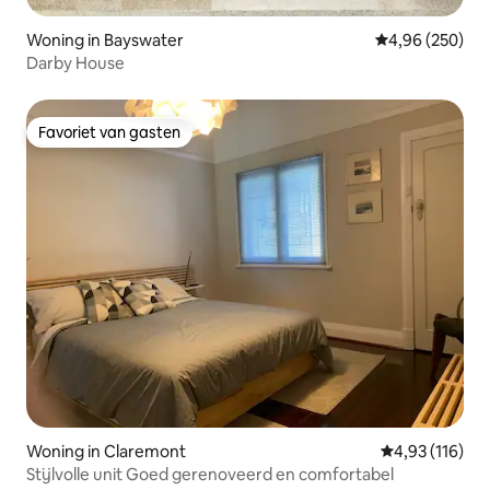
Woning in Bayswater
Gemiddelde beo
4,96 (250)
Darby House
Favoriet van gasten
Favoriet van gasten
Woning in Claremont
Gemiddelde beo
4,93 (116)
Stijlvolle unit Goed gerenoveerd en comfortabel