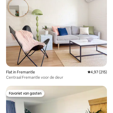
Flat in Fremantle
Gemiddelde beo
4,97 (215)
Centraal Fremantle voor de deur
Favoriet van gasten
Favoriet van gasten