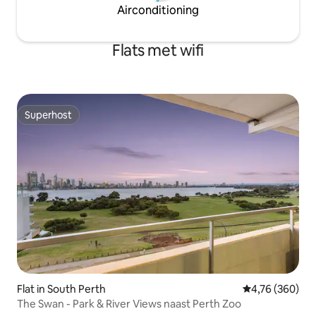
Airconditioning
Flats met wifi
Superhost
Superhost
Flat in South Perth
Gemiddelde beo
4,76 (360)
The Swan - Park & River Views naast Perth Zoo