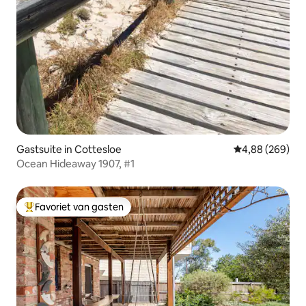
Gastsuite in Cottesloe
Gemiddelde beo
4,88 (269)
Ocean Hideaway 1907, #1
Favoriet van gasten
Topfavoriet van gasten