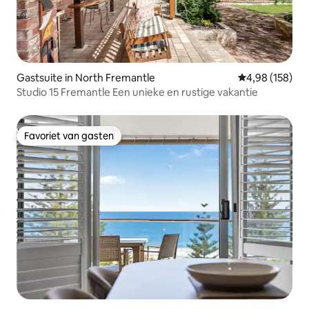
Gastsuite in North Fremantle
Gemiddelde beo
4,98 (158)
Studio 15 Fremantle Een unieke en rustige vakantie
Favoriet van gasten
Favoriet van gasten