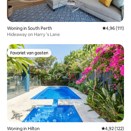
Woning in South Perth
Gemiddelde be
4,96 (111)
Hideaway on Harry 's Lane
Favoriet van gasten
Favoriet van gasten
Woning in Hilton
Gemiddelde beo
4,92 (122)