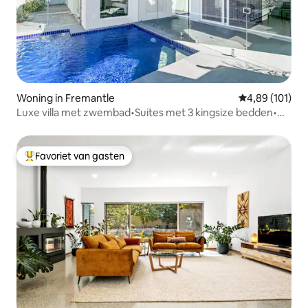
Woning in Fremantle
Gemiddelde beo
4,89 (101)
Luxe villa met zwembad•Suites met 3 kingsize bedden•Op
loopafstand van de stad
Favoriet van gasten
Topfavoriet van gasten