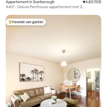
Appartement in Scarborough
Gemiddelde beo
4,83 (103)
A407 - Deluxe Penthouse-appartement met 2
slaapkamers
Favoriet van gasten
Topfavoriet van gasten