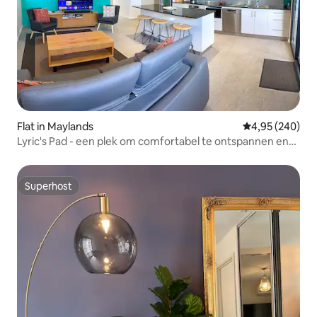
Flat in Maylands
Gemiddelde beo
4,95 (240)
Lyric's Pad - een plek om comfortabel te ontspannen en
te genieten
Superhost
Superhost