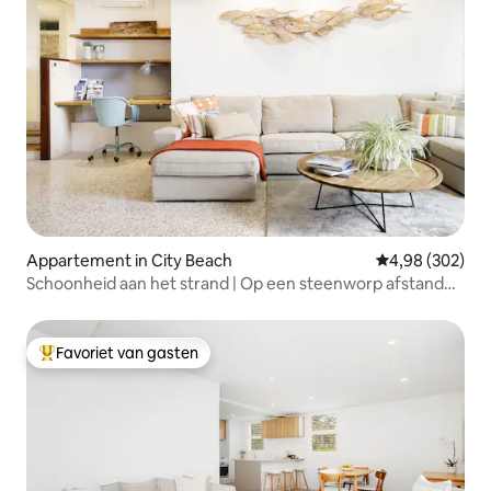
Appartement in City Beach
Gemiddelde beo
4,98 (302)
Schoonheid aan het strand | Op een steenworp afstand
van het strand, op enkele minuten van de stad
Favoriet van gasten
Topfavoriet van gasten