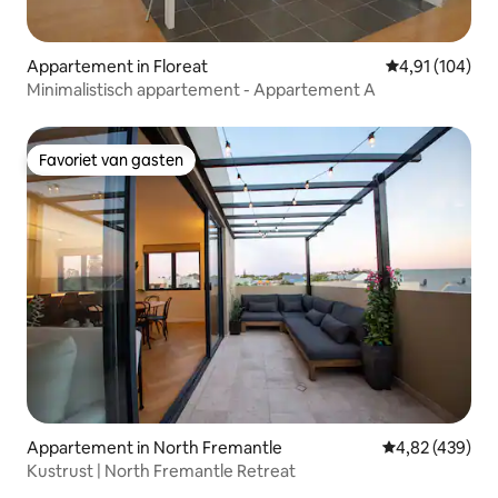
Appartement in Floreat
Gemiddelde beo
4,91 (104)
Minimalistisch appartement - Appartement A
Favoriet van gasten
Favoriet van gasten
Appartement in North Fremantle
Gemiddelde beo
4,82 (439)
Kustrust | North Fremantle Retreat