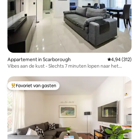
Appartement in Scarborough
Gemiddelde beo
4,94 (312)
Vibes aan de kust - Slechts 7 minuten lopen naar het
strand!
Favoriet van gasten
Topfavoriet van gasten