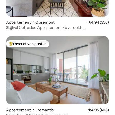
Appartement in Claremont
Gemiddelde beo
4,94 (356)
Stijlvol Cottesloe Appartement / overdekte
parkeerplaats.
Favoriet van gasten
Topfavoriet van gasten
Appartement in Fremantle
Gemiddelde beo
4,95 (406)