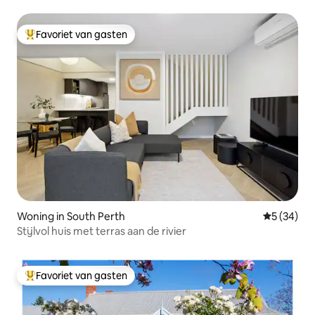
Favoriet van gasten
Topfavoriet van gasten
Woning in South Perth
Gemiddelde
5 (34)
Stijlvol huis met terras aan de rivier
Favoriet van gasten
Topfavoriet van gasten