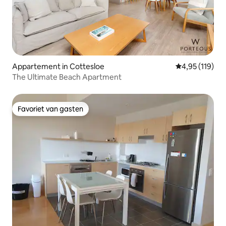
Appartement in Cottesloe
Gemiddelde beo
4,95 (119)
The Ultimate Beach Apartment
Favoriet van gasten
Favoriet van gasten