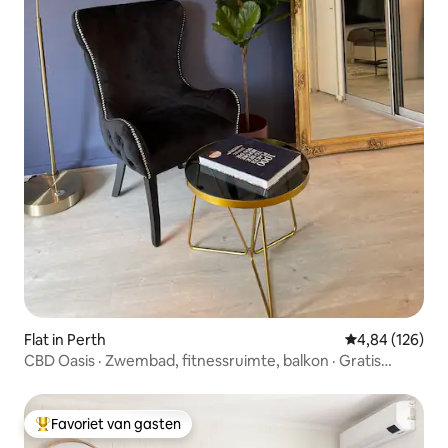
Flat in Perth
Gemiddelde beo
4,84 (126)
CBD Oasis · Zwembad, fitnessruimte, balkon · Gratis
parkeren
Favoriet van gasten
Topfavoriet van gasten