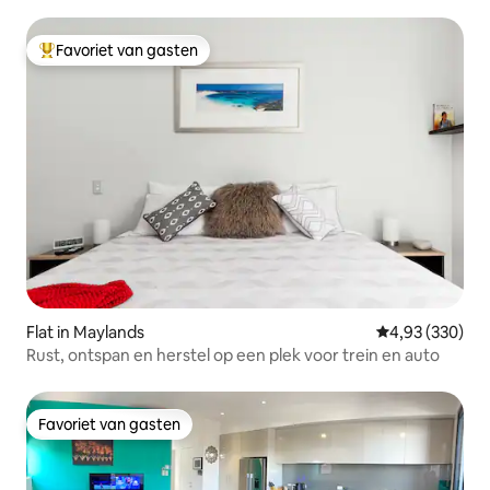
Favoriet van gasten
Topfavoriet van gasten
Flat in Maylands
Gemiddelde beo
4,93 (330)
Rust, ontspan en herstel op een plek voor trein en auto
Favoriet van gasten
Favoriet van gasten