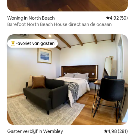
Woning in North Beach
Gemiddelde be
4,92 (50)
Barefoot North Beach House direct aan de oceaan
Favoriet van gasten
Topfavoriet van gasten
Gastenverblijf in Wembley
Gemiddelde beo
4,98 (281)