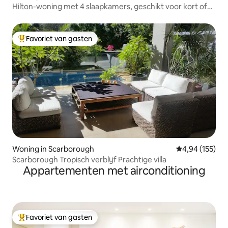
Hilton-woning met 4 slaapkamers, geschikt voor kort of
lang verblijf
Favoriet van gasten
Topfavoriet van gasten
Woning in Scarborough
Gemiddelde beo
4,94 (155)
Scarborough Tropisch verblijf Prachtige villa
Appartementen met airconditioning
Favoriet van gasten
Topfavoriet van gasten