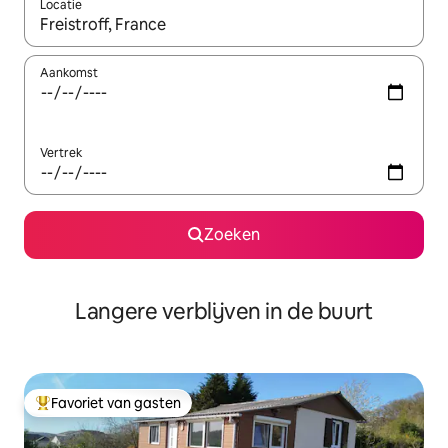
Locatie
Wanneer er resultaten beschikbaar zijn, maak je een keuze met 
Aankomst
Vertrek
Zoeken
Langere verblijven in de buurt
Favoriet van gasten
Topfavoriet van gasten