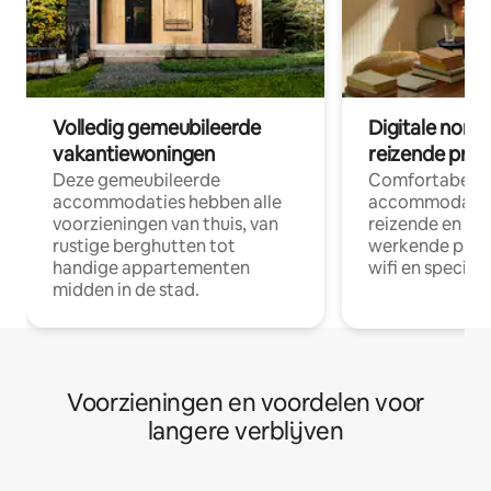
Volledig gemeubileerde
Digitale nom
vakantiewoningen
reizende prof
Deze gemeubileerde
Comfortabele
accommodaties hebben alle
accommodatie
voorzieningen van thuis, van
reizende en op
rustige berghutten tot
werkende profe
handige appartementen
wifi en special
midden in de stad.
Voorzieningen en voordelen voor
langere verblijven