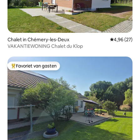
Chalet in Chémery-les-Deux
Gemiddelde be
4,96 (27)
VAKANTIEWONING Chalet du Klop
Favoriet van gasten
Topfavoriet van gasten