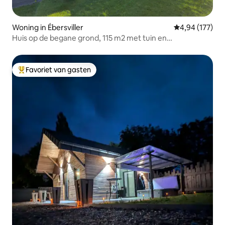
Woning in Ébersviller
Gemiddelde beo
4,94 (177)
Huis op de begane grond, 115 m2 met tuin en
parkeerplaats
Favoriet van gasten
Topfavoriet van gasten