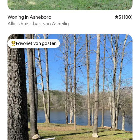
Woning in Asheboro
Gemiddelde 
5 (100)
Allie's huis - hart van Asheilig
Favoriet van gasten
Topfavoriet van gasten