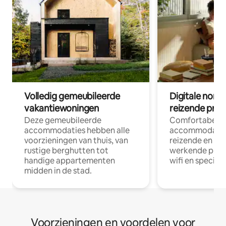
Volledig gemeubileerde
Digitale nom
vakantiewoningen
reizende prof
Deze gemeubileerde
Comfortabele
accommodaties hebben alle
accommodatie
voorzieningen van thuis, van
reizende en op
rustige berghutten tot
werkende profe
handige appartementen
wifi en special
midden in de stad.
Voorzieningen en voordelen voor