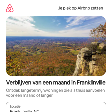
Ga
direct
Je plek op Airbnb zetten
naar
inhoud
Verblijven van een maand in Franklinville
Ontdek langetermijnwoningen die als thuis aanvoelen
voor een maand of langer.
Locatie
Wanneer er resultaten beschikbaar zijn, maak je een keuze met 