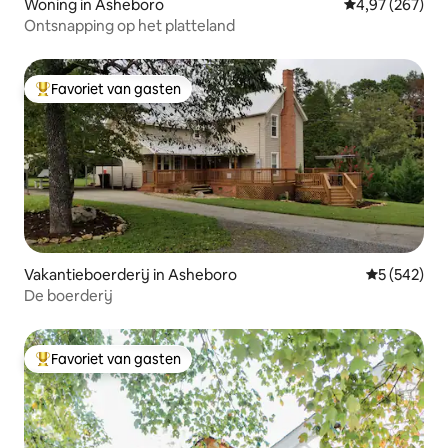
Woning in Asheboro
Gemiddelde beo
4,97 (267)
Ontsnapping op het platteland
Favoriet van gasten
Topfavoriet van gasten
Vakantieboerderij in Asheboro
Gemiddelde 
5 (542)
De boerderij
Favoriet van gasten
Topfavoriet van gasten