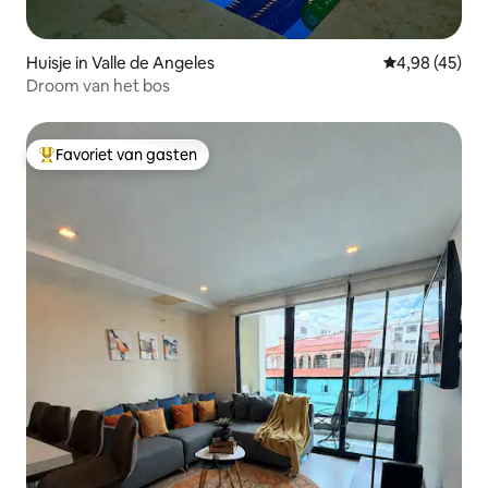
Huisje in Valle de Angeles
Gemiddelde be
4,98 (45)
Droom van het bos
Favoriet van gasten
Topfavoriet van gasten