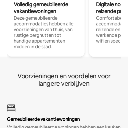
Volledig gemeubileerde
Digitale nom
vakantiewoningen
reizende prof
Deze gemeubileerde
Comfortabele
accommodaties hebben alle
accommodatie
voorzieningen van thuis, van
reizende en op
rustige berghutten tot
werkende profe
handige appartementen
wifi en special
midden in de stad.
Voorzieningen en voordelen voor
langere verblijven
Gemeubileerde vakantiewoningen
Volledig gemeubileerde woningen hebben een keuken