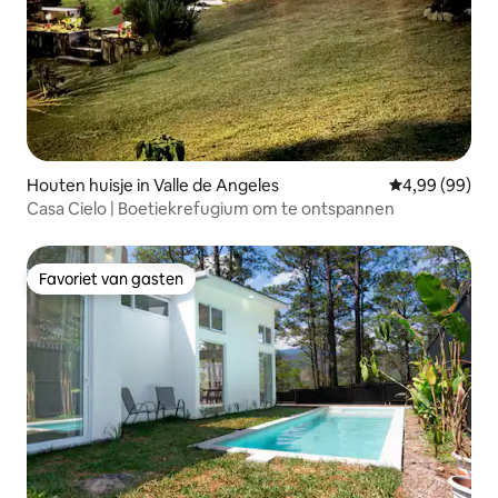
Houten huisje in Valle de Angeles
Gemiddelde be
4,99 (99)
Casa Cielo | Boetiekrefugium om te ontspannen
Favoriet van gasten
Favoriet van gasten