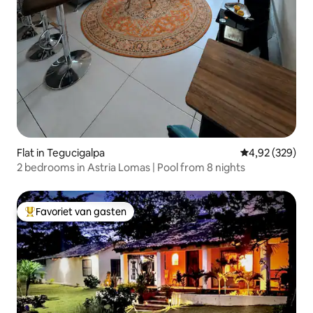
Flat in Tegucigalpa
Gemiddelde beo
4,92 (329)
2 bedrooms in Astria Lomas | Pool from 8 nights
Favoriet van gasten
Topfavoriet van gasten