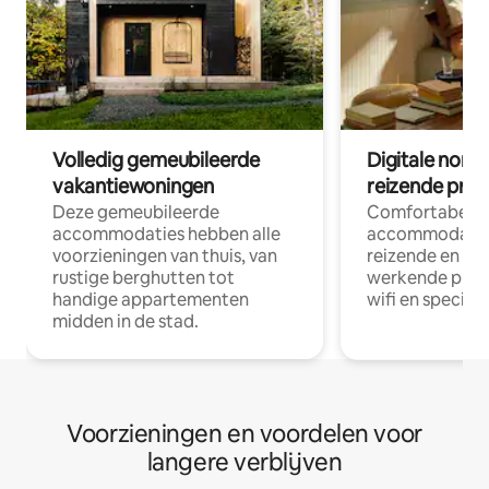
Volledig gemeubileerde
Digitale nom
vakantiewoningen
reizende prof
Deze gemeubileerde
Comfortabele
accommodaties hebben alle
accommodatie
voorzieningen van thuis, van
reizende en op
rustige berghutten tot
werkende profe
handige appartementen
wifi en special
midden in de stad.
Voorzieningen en voordelen voor
langere verblijven