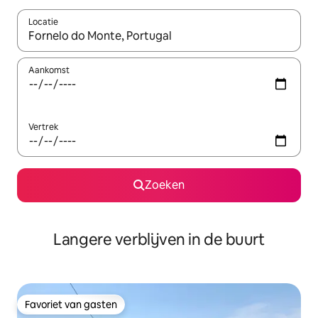
Locatie
Wanneer er resultaten beschikbaar zijn, maak je een keuze met 
Aankomst
Vertrek
Zoeken
Langere verblijven in de buurt
Favoriet van gasten
Favoriet van gasten