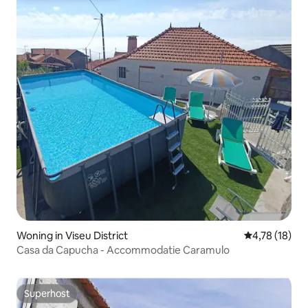
Woning in Viseu District
Gemiddelde be
4,78 (18)
Casa da Capucha - Accommodatie Caramulo
Superhost
Superhost