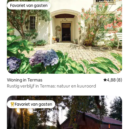
Favoriet van gasten
Favoriet van gasten
Woning in Termas
Gemiddelde b
4,88 (8)
Rustig verblijf in Termas: natuur en kuuroord
Favoriet van gasten
Topfavoriet van gasten