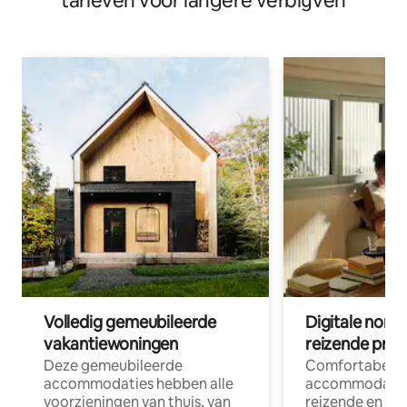
tarieven voor langere verblijven
Volledig gemeubileerde
Digitale nom
vakantiewoningen
reizende prof
Deze gemeubileerde
Comfortabele
accommodaties hebben alle
accommodatie
voorzieningen van thuis, van
reizende en op