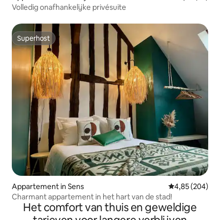
Volledig onafhankelijke privésuite
Superhost
Superhost
Appartement in Sens
Gemiddelde beo
4,85 (204)
Charmant appartement in het hart van de stad!
Het comfort van thuis en geweldige