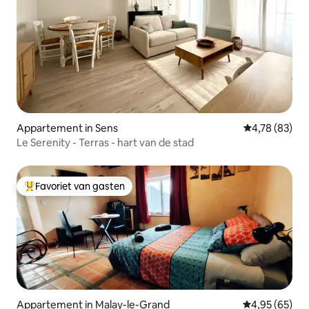
Appartement in Sens
Gemiddelde be
4,78 (83)
Le Serenity - Terras - hart van de stad
Favoriet van gasten
Topfavoriet van gasten
Appartement in Malay-le-Grand
Gemiddelde be
4,95 (65)