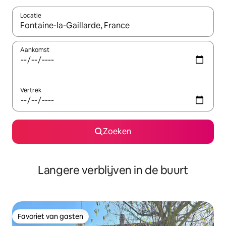
Locatie
Wanneer er resultaten beschikbaar zijn, maak je een keuze met 
Aankomst
Vertrek
Zoeken
Langere verblijven in de buurt
Favoriet van gasten
Favoriet van gasten