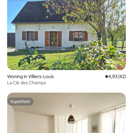
Woning in Villiers-Louis
Gemiddelde be
4,93 (42)
La Clé des Champs
Superhost
Superhost