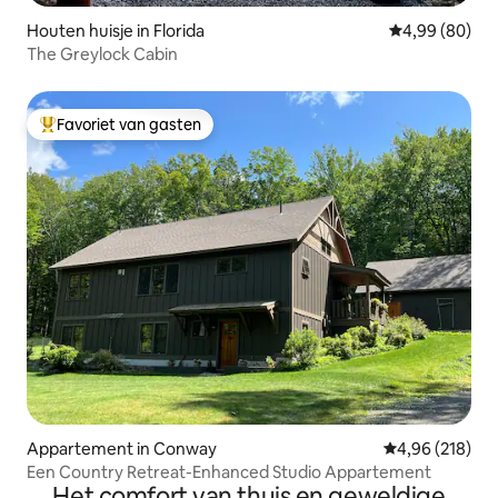
Houten huisje in Florida
Gemiddelde be
4,99 (80)
The Greylock Cabin
Favoriet van gasten
Topfavoriet van gasten
Appartement in Conway
Gemiddelde beo
4,96 (218)
Een Country Retreat-Enhanced Studio Appartement
Het comfort van thuis en geweldige