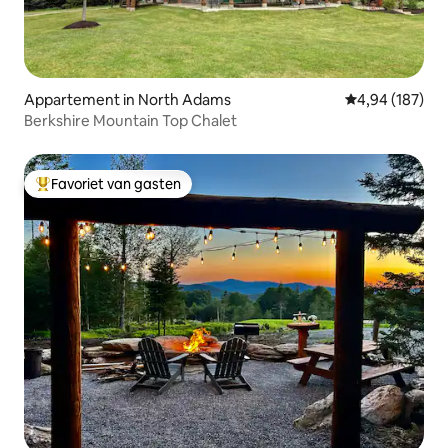
Appartement in North Adams
Gemiddelde beo
4,94 (187)
Berkshire Mountain Top Chalet
Favoriet van gasten
Topfavoriet van gasten