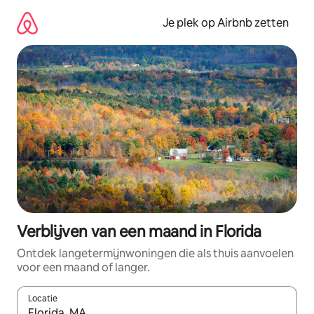
Ga
direct
Je plek op Airbnb zetten
naar
inhoud
Verblijven van een maand in Florida
Ontdek langetermijnwoningen die als thuis aanvoelen
voor een maand of langer.
Locatie
Wanneer er resultaten beschikbaar zijn, maak je een keuze met 