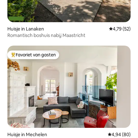
Huisje in Lanaken
Gemiddelde be
4,79 (52)
Romantisch boshuis nabij Maastricht
Favoriet van gasten
Topfavoriet van gasten
Huisje in Mechelen
Gemiddelde be
4,94 (80)