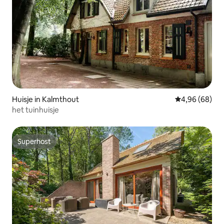
Huisje in Kalmthout
Gemiddelde be
4,96 (68)
het tuinhuisje
Superhost
Superhost