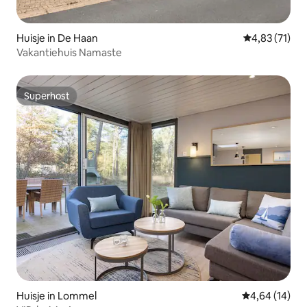
Huisje in De Haan
Gemiddelde be
4,83 (71)
Vakantiehuis Namaste
Superhost
Superhost
Huisje in Lommel
Gemiddelde be
4,64 (14)