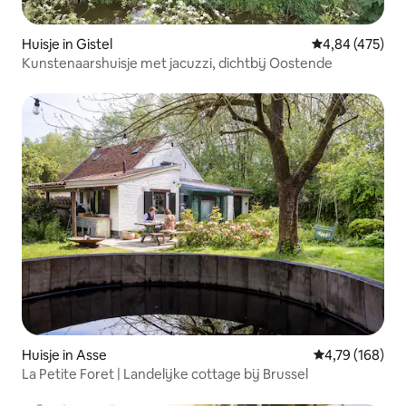
Huisje in Gistel
Gemiddelde beo
4,84 (475)
Kunstenaarshuisje met jacuzzi, dichtbij Oostende
Huisje in Asse
Gemiddelde beo
4,79 (168)
La Petite Foret | Landelijke cottage bij Brussel