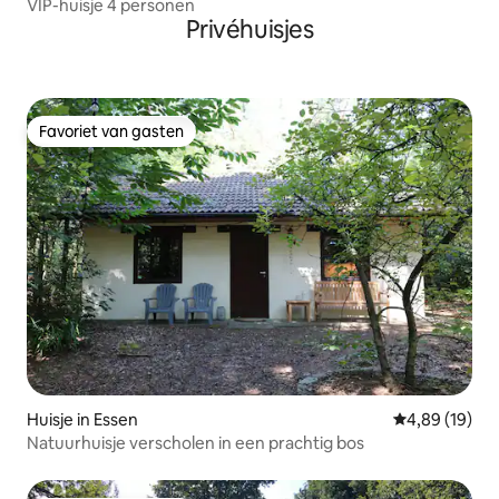
VIP-huisje 4 personen
Privéhuisjes
Favoriet van gasten
Favoriet van gasten
Huisje in Essen
Gemiddelde be
4,89 (19)
Natuurhuisje verscholen in een prachtig bos