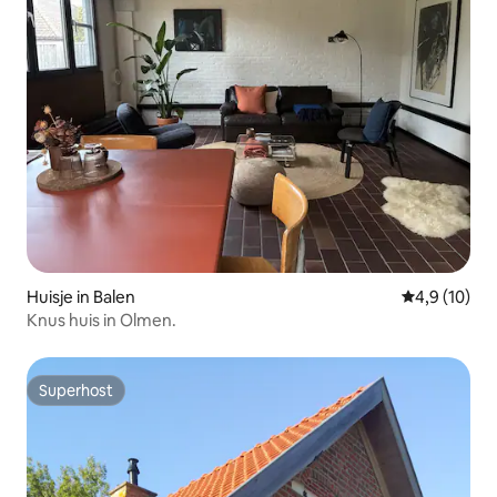
Huisje in Balen
Gemiddelde b
4,9 (10)
Knus huis in Olmen.
Superhost
Superhost