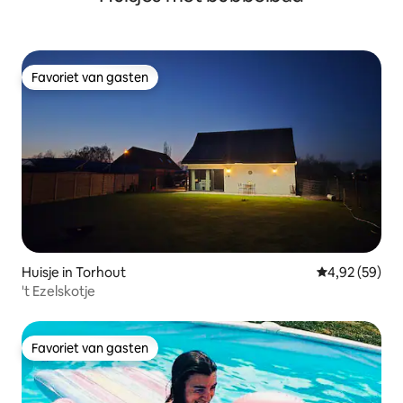
Favoriet van gasten
Favoriet van gasten
Huisje in Torhout
Gemiddelde be
4,92 (59)
't Ezelskotje
Favoriet van gasten
Favoriet van gasten