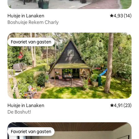
Huisje in Lanaken
Gemiddelde be
4,93 (14)
Boshuisje Rekem Charly
Favoriet van gasten
Favoriet van gasten
Huisje in Lanaken
Gemiddelde be
4,91 (23)
De Boshut!
Favoriet van gasten
Favoriet van gasten