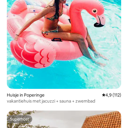
Huisje in Poperinge
Gemiddelde b
4,9 (112)
vakantiehuis met jacuzzi + sauna + zwembad
Superhost
Superhost