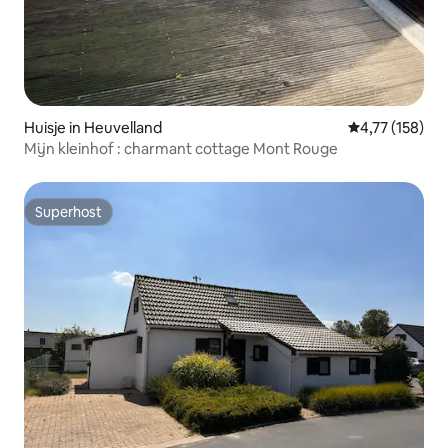
Huisje in Heuvelland
Gemiddelde beo
4,77 (158)
Mijn kleinhof : charmant cottage Mont Rouge
Superhost
Superhost