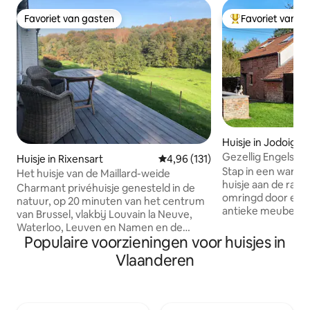
Favoriet van gasten
Favoriet van g
Favoriet van gasten
Topfavoriet van 
Huisje in Jodoigne
Gezellig Engels hu
Huisje in Rixensart
Gemiddelde beoordeling van 4,9
4,96 (131)
Stap in een warm, 
Het huisje van de Maillard-weide
huisje aan de rand
Charmant privéhuisje genesteld in de
omringd door een 
natuur, op 20 minuten van het centrum
antieke meubels,
van Brussel, vlakbij Louvain la Neuve,
een volledig uitg
Waterloo, Leuven en Namen en de
veilige omheinde t
Populaire voorzieningen voor huisjes in
snelweg E411 Bxl - Luxemburg. Het is
plek om te ontspa
volledig gerenoveerd en van alle
Vlaanderen
komen. Het huisje is zorgvuldig ingericht
gemakken voorzien voor een succesvol
voor gezinnen, me
verblijf, een eigen en gemeubileerd
spelletjes, babyui
terras en een adembenemend uitzicht
kookbenodigdheden
dat een onmiddellijke verandering van