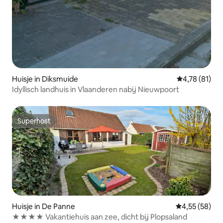
Huisje in Diksmuide
Gemiddelde be
4,78 (81)
Idyllisch landhuis in Vlaanderen nabij Nieuwpoort
Superhost
Superhost
Huisje in De Panne
Gemiddelde be
4,55 (58)
★★★★ Vakantiehuis aan zee, dicht bij Plopsaland