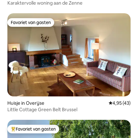
Karaktervolle woning aan de Zenne
Favoriet van gasten
Favoriet van gasten
Huisje in Overijse
Gemiddelde be
4,95 (43)
Little Cottage Green Belt Brussel
Favoriet van gasten
Topfavoriet van gasten