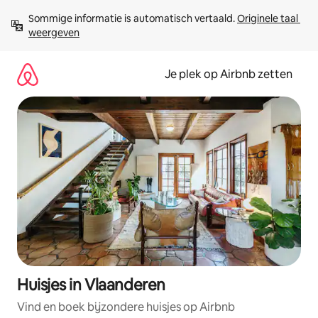
Ga
Sommige informatie is automatisch vertaald. 
Originele taal 
direct
weergeven
naar
inhoud
Je plek op Airbnb zetten
Huisjes in Vlaanderen
Vind en boek bijzondere huisjes op Airbnb