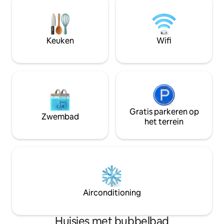
huiselijke details
omgeving belooft! Leuke wandelingen
welkom voelt, incl
voor liefhebbers van fietsen en
gasten.
wandelingen. Toegang tot het zwembad
van 10.00 tot 11.00 uur en van 15.00 tot
Keuken
Wifi
16.00 uur. Absoluut ontdekken!
Gratis parkeren op
Zwembad
het terrein
Airconditioning
Huisjes met bubbelbad