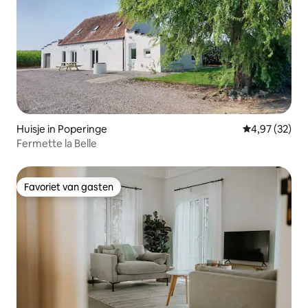
Huisje in Poperinge
Gemiddelde be
4,97 (32)
Fermette la Belle
Favoriet van gasten
Favoriet van gasten