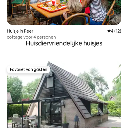
Huisje in Peer
Gemiddelde
4 (12)
cottage voor 4 personen
Huisdiervriendelijke huisjes
Favoriet van gasten
Favoriet van gasten