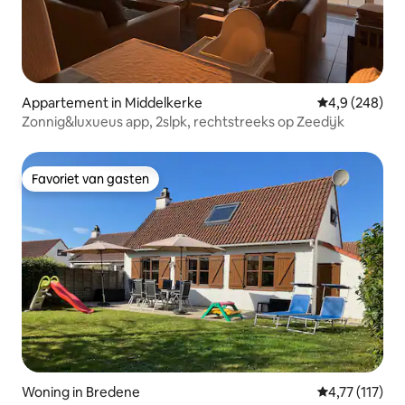
Appartement in Middelkerke
Gemiddelde be
4,9 (248)
Zonnig&luxueus app, 2slpk, rechtstreeks op Zeedijk
Favoriet van gasten
Favoriet van gasten
Woning in Bredene
Gemiddelde be
4,77 (117)