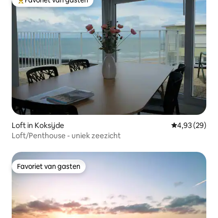
Topfavoriet van gasten
Loft in Koksijde
Gemiddelde be
4,93 (29)
Loft/Penthouse - uniek zeezicht
Favoriet van gasten
Favoriet van gasten