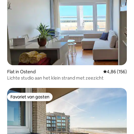
Flat in Ostend
Gemiddelde beo
4,86 (156)
Lichte studio aan het klein strand met zeezicht
Favoriet van gasten
Favoriet van gasten