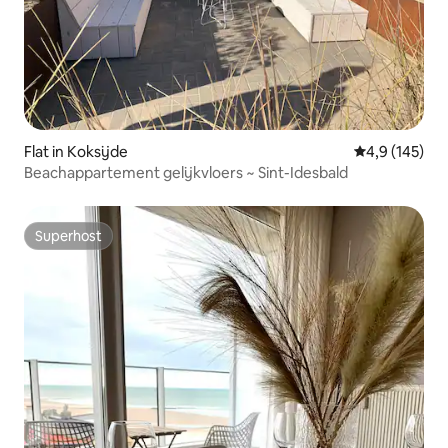
Flat in Koksijde
Gemiddelde be
4,9 (145)
Beachappartement gelijkvloers ~ Sint-Idesbald
Superhost
Superhost