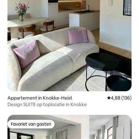
Appartement in Knokke-Heist
Gemiddelde beo
4,88 (136)
Design SUITE op toplocatie in Knokke
Favoriet van gasten
Favoriet van gasten