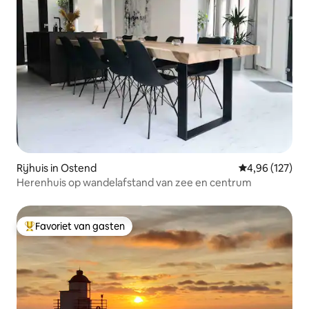
Rijhuis in Ostend
Gemiddelde beo
4,96 (127)
Herenhuis op wandelafstand van zee en centrum
Favoriet van gasten
Topfavoriet van gasten