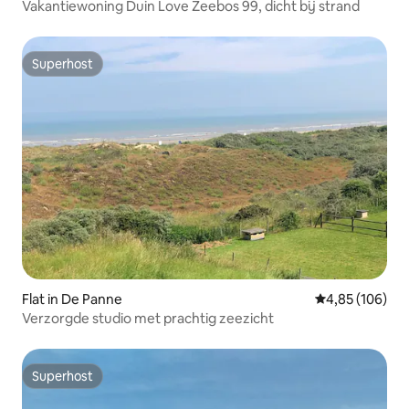
Vakantiewoning Duin Love Zeebos 99, dicht bij strand
Superhost
Superhost
Flat in De Panne
Gemiddelde beo
4,85 (106)
Verzorgde studio met prachtig zeezicht
Superhost
Superhost