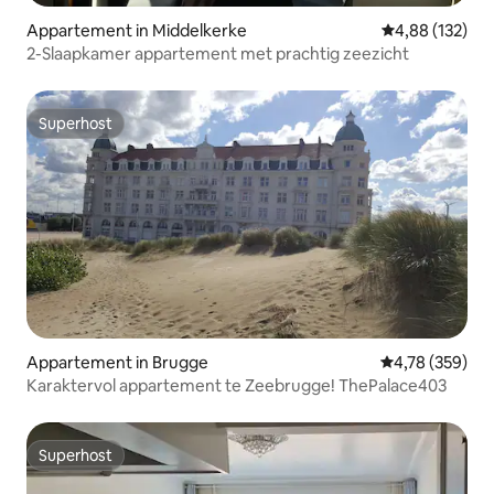
Appartement in Middelkerke
Gemiddelde beo
4,88 (132)
2-Slaapkamer appartement met prachtig zeezicht
Superhost
Superhost
Appartement in Brugge
Gemiddelde beo
4,78 (359)
Karaktervol appartement te Zeebrugge! ThePalace403
Superhost
Superhost