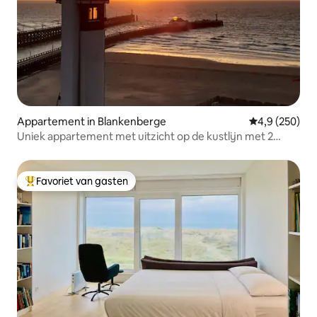
Appartement in Blankenberge
Gemiddelde be
4,9 (250)
Uniek appartement met uitzicht op de kustlijn met 2
slaapkamers
Favoriet van gasten
Topfavoriet van gasten