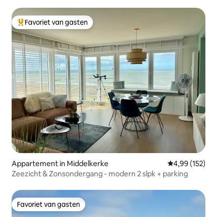
Favoriet van gasten
Topfavoriet van gasten
Appartement in Middelkerke
Gemiddelde beo
4,99 (152)
Zeezicht & Zonsondergang - modern 2 slpk + parking
Favoriet van gasten
Favoriet van gasten