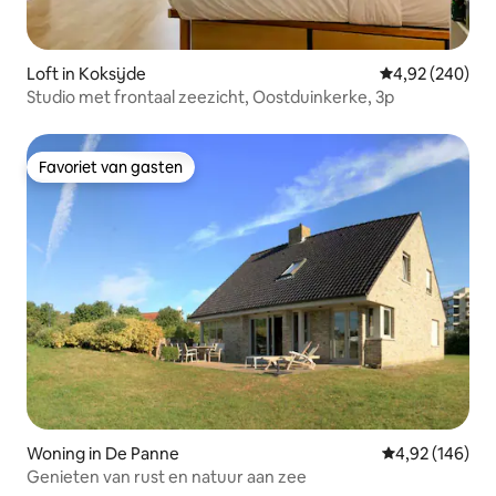
Loft in Koksijde
Gemiddelde beo
4,92 (240)
Studio met frontaal zeezicht, Oostduinkerke, 3p
Favoriet van gasten
Favoriet van gasten
Woning in De Panne
Gemiddelde beo
4,92 (146)
Genieten van rust en natuur aan zee