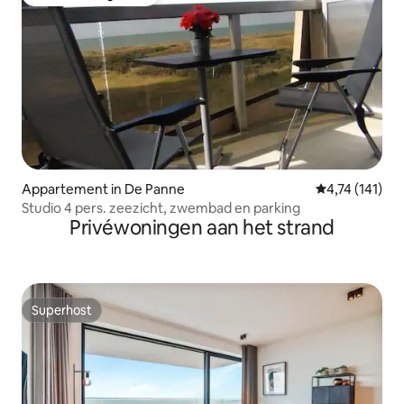
Favoriet van gasten
Appartement in De Panne
Gemiddelde be
4,74 (141)
Studio 4 pers. zeezicht, zwembad en parking
Privéwoningen aan het strand
Superhost
Superhost