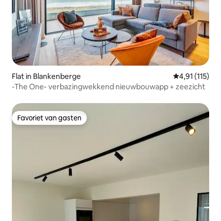
Flat in Blankenberge
Gemiddelde be
4,91 (115)
-The One- verbazingwekkend nieuwbouwapp + zeezicht
Favoriet van gasten
Favoriet van gasten