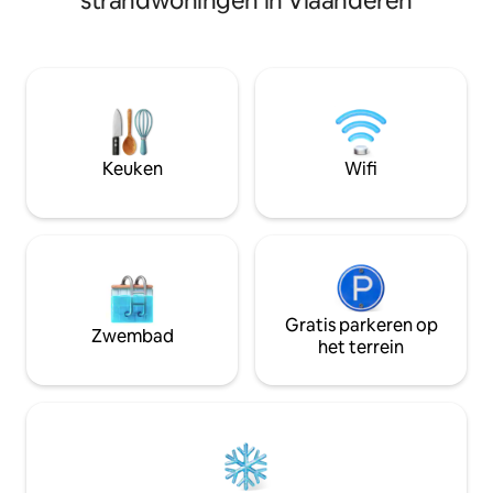
strandwoningen in Vlaanderen
zelf meebrengen/
uitgestrekte zandstrand van
deze gehuurd wo
Zeebrugge. Of je nu komt voor een
keuken,badkamer
romantisch weekendje weg of een
en toilet. 15km va
avontuurlijke surftrip, ons appartement
station /600m van
biedt alles wat je nodig hebt voor een
restaurants,strand
onvergetelijk verblijf aan de Belgische
het
kust. Eerste verdieping 2 terras
Leopoldspark:minig
Keuken
Wifi
go-carts.
Gratis parkeren op
Zwembad
het terrein