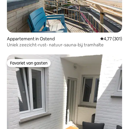
Appartement in Ostend
Gemiddelde beo
4,77 (301)
Uniek zeezicht-rust- natuur-sauna-bij tramhalte
Favoriet van gasten
Favoriet van gasten