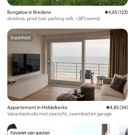
Bungalow in Bredene
Gemiddelde beo
4,65 (123)
duinhuis: privé tuin-parking-wifi, +28⁰zwemb
Superhost
Superhost
Appartement in Middelkerke
Gemiddelde be
4,85 (34)
Vakantiestudio met zeezicht, zwembad en garage
Favoriet van gasten