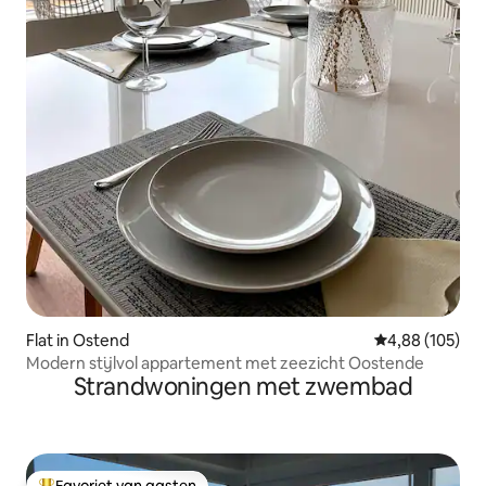
Flat in Ostend
Gemiddelde beo
4,88 (105)
Modern stijlvol appartement met zeezicht Oostende
Strandwoningen met zwembad
Favoriet van gasten