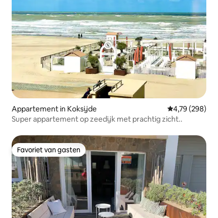
Appartement in Koksijde
Gemiddelde beo
4,79 (298)
Super appartement op zeedijk met prachtig zicht..
Favoriet van gasten
Favoriet van gasten