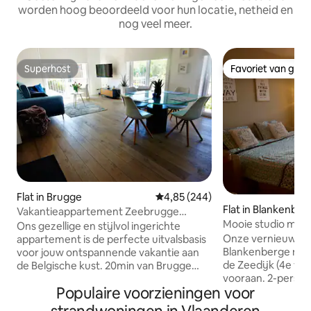
worden hoog beoordeeld voor hun locatie, netheid en
nog veel meer.
Superhost
Favoriet van gas
Superhost
Favoriet van gas
Flat in Brugge
Gemiddelde beoordeling van 4,8
4,85 (244)
Flat in Blankenber
Vakantieappartement Zeebrugge
Mooie studio met 
strand nabij Brugge!
Ons gezellige en stijlvol ingerichte
strandkabine
Onze vernieuwde 
appartement is de perfecte uitvalsbasis
Blankenberge met prachti
voor jouw ontspannende vakantie aan
de Zeedijk (4e ver
de Belgische kust. 20min van Brugge
vooraan. 2-perso
centrum. De locatie is werkelijk
Populaire voorzieningen voor
1 persoonsbedde
onverslaanbaar. Op slechts enkele
zijn aanwezig. L
meters van het appartement vind je het