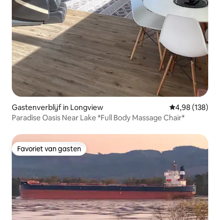
Gastenverblijf in Longview
Gemiddelde beo
4,98 (138)
Paradise Oasis Near Lake *Full Body Massage Chair*
Favoriet van gasten
Favoriet van gasten