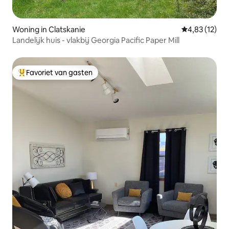
Woning in Clatskanie
Gemiddelde be
4,83 (12)
Landelijk huis - vlakbij Georgia Pacific Paper Mill
Favoriet van gasten
Topfavoriet van gasten