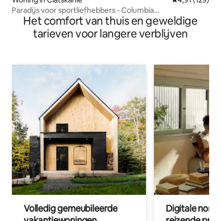
Paradijs voor sportliefhebbers - Columbia
Het comfort van thuis en geweldige
Riverfront/Dock
tarieven voor langere verblijven
Volledig gemeubileerde
Digitale nom
vakantiewoningen
reizende prof