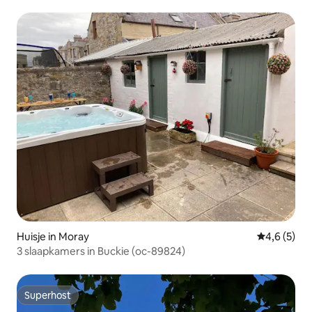
Huisje in Moray
Gemiddelde 
4,6 (5)
3 slaapkamers in Buckie (oc-89824)
Superhost
Superhost