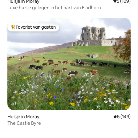
Huisje in Moray
Gemiddelde 
5 (109)
Luxe huisje gelegen in het hart van Findhorn
Favoriet van gasten
Topfavoriet van gasten
Huisje in Moray
Gemiddelde 
5 (143)
The Castle Byre