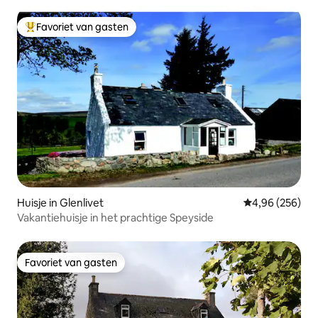
Favoriet van gasten
Topfavoriet van gasten
Huisje in Glenlivet
Gemiddelde beo
4,96 (256)
Vakantiehuisje in het prachtige Speyside
Favoriet van gasten
Favoriet van gasten