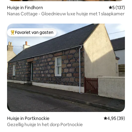
Huisje in Findhorn
Gemiddelde 
5 (137)
Nanas Cottage - Gloednieuw luxe huisje met 1 slaapkamer
Favoriet van gasten
Topfavoriet van gasten
Huisje in Portknockie
Gemiddelde be
4,95 (39)
Gezellig huisje In het dorp Portnockie