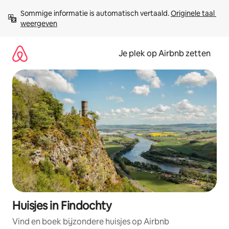
Ga
Sommige informatie is automatisch vertaald. 
Originele taal 
direct
weergeven
naar
inhoud
Je plek op Airbnb zetten
Huisjes in Findochty
Vind en boek bijzondere huisjes op Airbnb