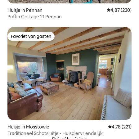
Huisje in Pennan
Gemiddelde beo
4,87 (230)
Puffin Cottage 21 Pennan
Favoriet van gasten
Favoriet van gasten
Huisje in Mosstowie
Gemiddelde beo
4,78 (221)
Traditioneel Schots uitje - Huisdiervriendelijk