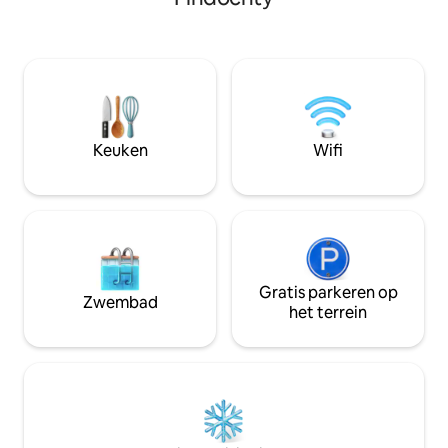
Door veel van zijn
minuten rijden/35-40 minuten lopen
karakter te behou
van het centrum van Aberlour,
ideale uitvalsbasi
spectaculair uitzicht, patio tuin,
Schotse vakantie 
huisdieren welkom. Veel
de rustige en ong
distilleerderijen, lokale
bezienswaardigheden, restaurants,
pubs en winkels allemaal op een korte rit
afstand, perfect voor een rustige
Keuken
Wifi
vakantie en het verkennen van het
prachtige gebied met zijn platteland,
stranden en bergen, geschikt voor een
koppel/vrienden die delen/koppel met
baby.
Gratis parkeren op
Zwembad
het terrein