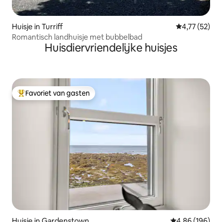
Huisje in Turriff
Gemiddelde be
4,77 (52)
Romantisch landhuisje met bubbelbad
Huisdiervriendelijke huisjes
Favoriet van gasten
Topfavoriet van gasten
Huisje in Gardenstown
Gemiddelde beo
4,86 (196)