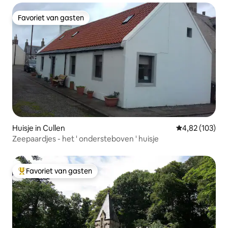
Favoriet van gasten
Favoriet van gasten
Huisje in Cullen
Gemiddelde beo
4,82 (103)
Zeepaardjes - het ' ondersteboven ' huisje
Favoriet van gasten
Topfavoriet van gasten