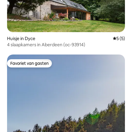
Huisje in Dyce
Gemiddeld
5 (5)
4 slaapkamers in Aberdeen (oc-93914)
Favoriet van gasten
Favoriet van gasten