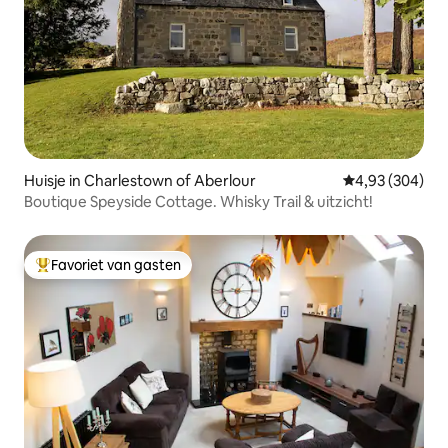
Huisje in Charlestown of Aberlour
Gemiddelde beo
4,93 (304)
Boutique Speyside Cottage. Whisky Trail & uitzicht!
Favoriet van gasten
Topfavoriet van gasten