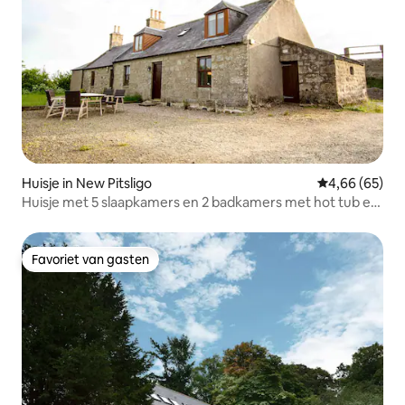
Huisje in New Pitsligo
Gemiddelde be
4,66 (65)
Huisje met 5 slaapkamers en 2 badkamers met hot tub en
sauna
Favoriet van gasten
Favoriet van gasten