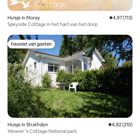
Huisje in Moray
Gemiddelde be
4,97 (113)
Speyside Cottage in het hart van het dorp
Favoriet van gasten
Favoriet van gasten
Huisje in Strathdon
Gemiddelde beo
4,92 (210)
Weaver 's Cottage National park