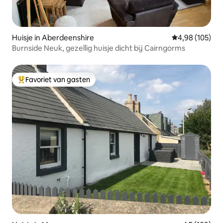
Huisje in Aberdeenshire
Gemiddelde beo
4,98 (105)
Burnside Neuk, gezellig huisje dicht bij Cairngorms
Favoriet van gasten
Topfavoriet van gasten