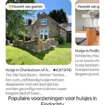
Favoriet van gasten
Favoriet van gas
Topfavoriet van gasten
Favoriet van gas
Huisje in Findhorn
Kimberley House,
Luxe toevluchtsoo
huisje bestaat uit
tweepersoonssla
Huisje in Charlestown of Ab
Gemiddelde beoordeling van 4,9
4,97 (474)
begane grond, bei
erlour
The Old Tack Room - Nether Tomlea
grote open eet-/
farm, Aberlour.
Een ruim, zelfstandig huisje met een
boven. Het pand is
slaapkamer met een bed dat kan
opvallend en is 
worden geconfigureerd als een super
door een lokale a
kingsize bed of twee
tot een zeer hoge 
Populaire voorzieningen voor huisjes in
eenpersoonsbedden, op de Speyside
luxe beddengoed e
whisky trail, op een landelijke locatie, 10
Findochty