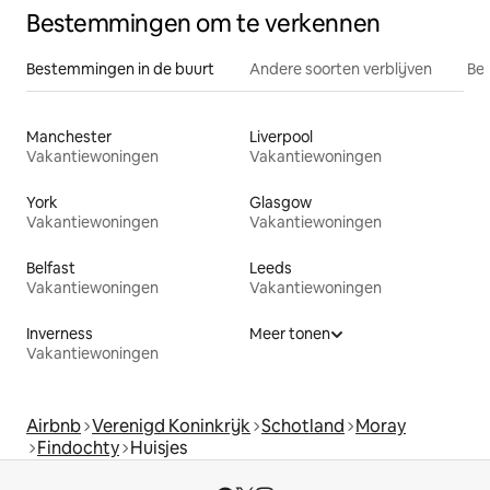
Bestemmingen om te verkennen
Bestemmingen in de buurt
Andere soorten verblijven
Bes
Manchester
Liverpool
Vakantiewoningen
Vakantiewoningen
York
Glasgow
Vakantiewoningen
Vakantiewoningen
Belfast
Leeds
Vakantiewoningen
Vakantiewoningen
Inverness
Meer tonen
Vakantiewoningen
Airbnb
Verenigd Koninkrijk
Schotland
Moray
Findochty
Huisjes