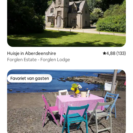
Huisje in Aberdeenshire
Gemiddelde beo
4,88 (133)
Forglen Estate - Forglen Lodge
Favoriet van gasten
Favoriet van gasten