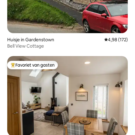
Huisje in Gardenstown
Gemiddelde beo
4,98 (172)
Bell View Cottage
Favoriet van gasten
Topfavoriet van gasten