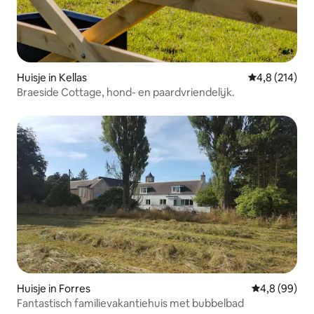
Huisje in Kellas
Gemiddelde be
4,8 (214)
Braeside Cottage, hond- en paardvriendelijk.
Huisje in Forres
Gemiddelde b
4,8 (99)
Fantastisch familievakantiehuis met bubbelbad