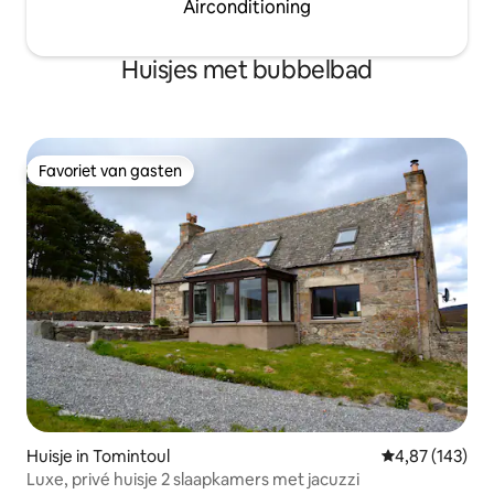
Airconditioning
Huisjes met bubbelbad
Favoriet van gasten
Favoriet van gasten
Huisje in Tomintoul
Gemiddelde beo
4,87 (143)
Luxe, privé huisje 2 slaapkamers met jacuzzi