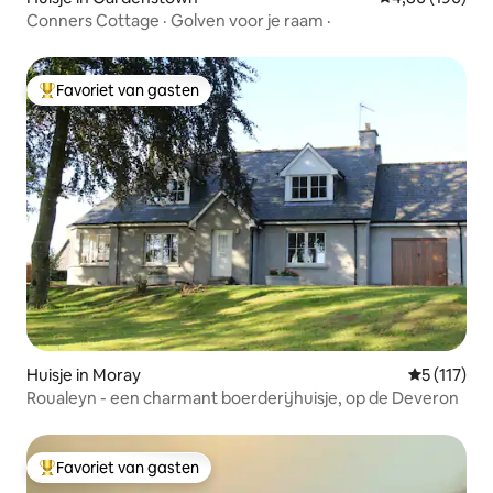
Conners Cottage · Golven voor je raam ·
Favoriet van gasten
Topfavoriet van gasten
Huisje in Moray
Gemiddelde
5 (117)
Roualeyn - een charmant boerderijhuisje, op de Deveron
Favoriet van gasten
Topfavoriet van gasten